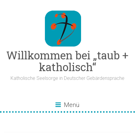
Zum
Inhalt
springen
Willkommen bei „taub +
katholisch“
Katholische Seelsorge in Deutscher Gebärdensprache
Menü
Knotenlöserin