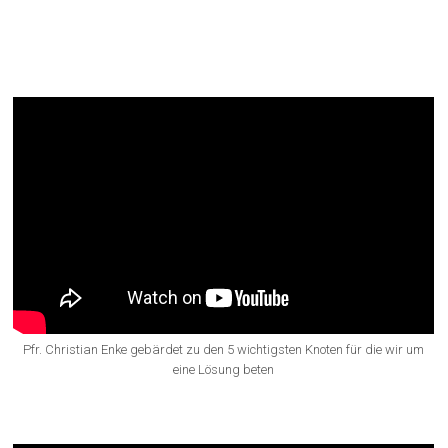
Knoten, die Lösung brauchen –
Gebetsanliegen von Papst
Franziskus
Pfr. Christian Enke gebärdet zu den 5 wichtigsten Knoten für die wir um
eine Lösung beten
„Gegrüßet seist Du Maria“