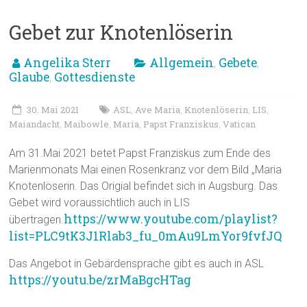
Gebet zur Knotenlöserin
Angelika Sterr
Allgemein
Gebete
,
,
Glaube
Gottesdienste
,
30. Mai 2021
ASL
Ave Maria
Knotenlöserin
LIS
,
,
,
,
Maiandacht
Maibowle
Maria
Papst Franziskus
Vatican
,
,
,
,
Am 31.Mai 2021 betet Papst Franziskus zum Ende des
Marienmonats Mai einen Rosenkranz vor dem Bild „Maria
Knotenlöserin. Das Origial befindet sich in Augsburg. Das
Gebet wird voraussichtlich auch in LIS
https://www.youtube.com/playlist?
übertragen.
list=PLC9tK3J1Rlab3_fu_0mAu9LmYor9fvfJQ
Das Angebot in Gebärdensprache gibt es auch in ASL
https://youtu.be/zrMaBgcHTag