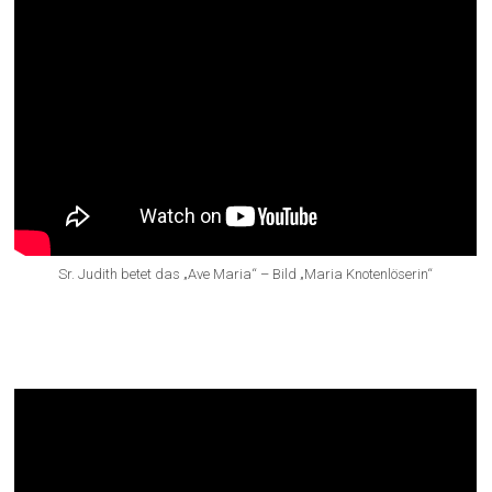
Sr. Judith betet das „Ave Maria“ – Bild „Maria Knotenlöserin“
Predigt von Peter Hepp zu Maria als
Knotenlöserin