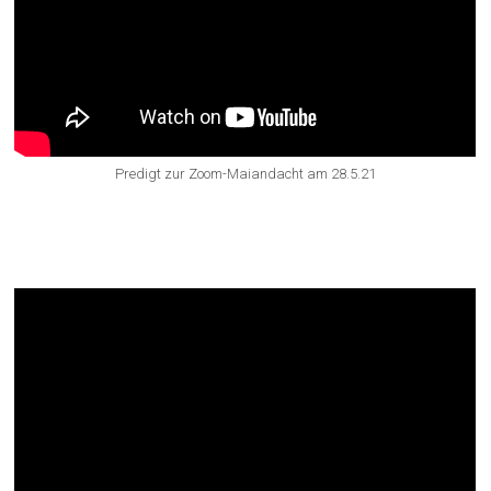
Predigt zur Zoom-Maiandacht am 28.5.21
Zum Ausklang am Abend „Mai-
Bowle“