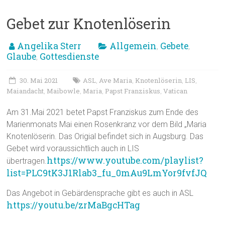
Gebet zur Knotenlöserin
Angelika Sterr
Allgemein
Gebete
,
,
Glaube
Gottesdienste
,
30. Mai 2021
ASL
Ave Maria
Knotenlöserin
LIS
,
,
,
,
Maiandacht
Maibowle
Maria
Papst Franziskus
Vatican
,
,
,
,
Am 31.Mai 2021 betet Papst Franziskus zum Ende des
Marienmonats Mai einen Rosenkranz vor dem Bild „Maria
Knotenlöserin. Das Origial befindet sich in Augsburg. Das
Gebet wird voraussichtlich auch in LIS
https://www.youtube.com/playlist?
übertragen.
list=PLC9tK3J1Rlab3_fu_0mAu9LmYor9fvfJQ
Das Angebot in Gebärdensprache gibt es auch in ASL
https://youtu.be/zrMaBgcHTag