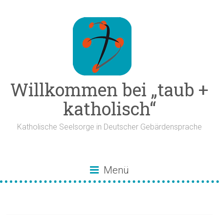
Zum
Inhalt
springen
Willkommen bei „taub +
katholisch“
Katholische Seelsorge in Deutscher Gebärdensprache
Menü
Vatican