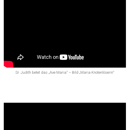
Sr. Judith betet das „Ave Maria“ – Bild „Maria Knotenlöserin“
Predigt von Peter Hepp zu Maria als
Knotenlöserin