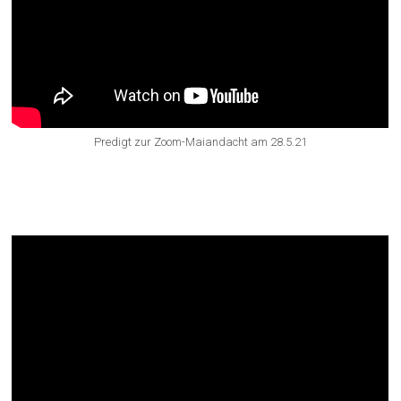
Predigt zur Zoom-Maiandacht am 28.5.21
Zum Ausklang am Abend „Mai-
Bowle“