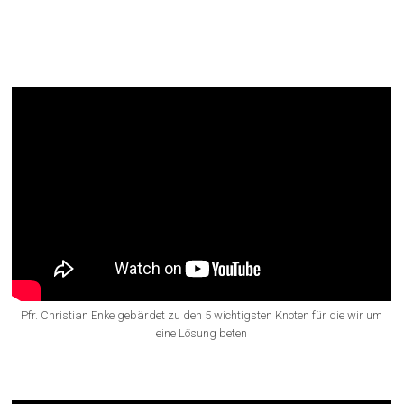
Knoten, die Lösung brauchen –
Gebetsanliegen von Papst
Franziskus
Pfr. Christian Enke gebärdet zu den 5 wichtigsten Knoten für die wir um
eine Lösung beten
„Gegrüßet seist Du Maria“