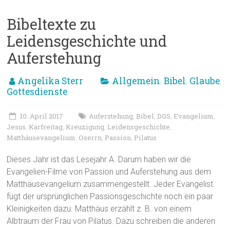
Bibeltexte zu
Leidensgeschichte und
Auferstehung
Angelika Sterr
Allgemein
Bibel
Glaube
,
,
,
Gottesdienste
10. April 2017
Auferstehung
Bibel
DGS
Evangelium
,
,
,
,
Jesus
Karfreitag
Kreuzigung
Leidensgeschichte
,
,
,
,
Matthäusevangelium
Oserrn
Passion
Pilatus
,
,
,
Dieses Jahr ist das Lesejahr A. Darum haben wir die
Evangelien-Filme von Passion und Auferstehung aus dem
Matthäusevangelium zusammengestellt. Jeder Evangelist
fügt der ursprünglichen Passionsgeschichte noch ein paar
Kleinigkeiten dazu. Matthäus erzählt z. B. von einem
Albtraum der Frau von Pilatus. Dazu schreiben die anderen