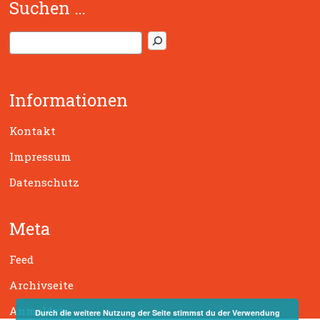
Suchen …
S
u
c
h
Informationen
e
n
Kontakt
Impressum
Datenschutz
Meta
Feed
Archivseite
Anmelden
Durch die weitere Nutzung der Seite stimmst du der Verwendung