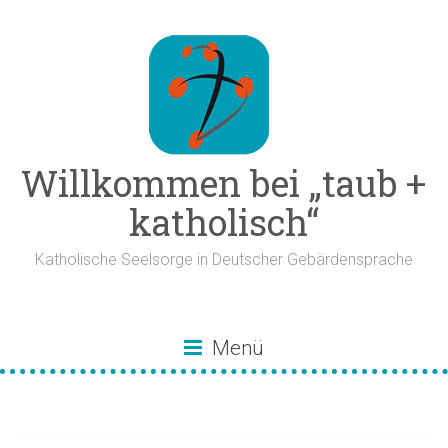
Zum
Inhalt
springen
Willkommen bei „taub +
katholisch“
Katholische Seelsorge in Deutscher Gebärdensprache
Menü
Matthäusevangelium