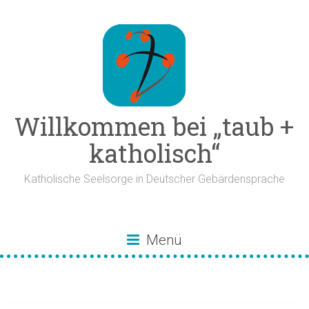
Zum
Inhalt
springen
Willkommen bei „taub +
katholisch“
Katholische Seelsorge in Deutscher Gebärdensprache
Menü
Kreuzigung