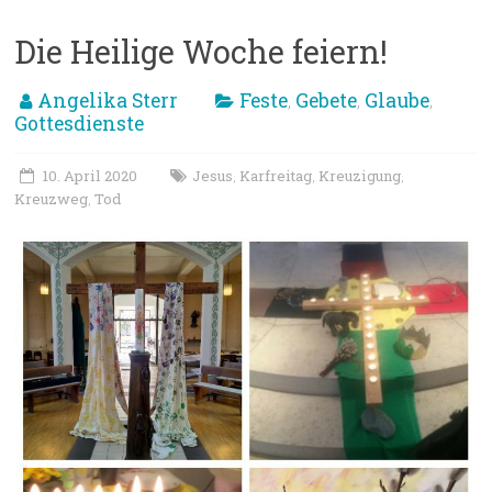
Die Heilige Woche feiern!
Angelika Sterr
Feste
Gebete
Glaube
,
,
,
Gottesdienste
10. April 2020
Jesus
Karfreitag
Kreuzigung
,
,
,
Kreuzweg
Tod
,