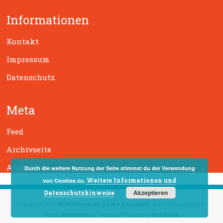
h
Informationen
e
n
Kontakt
Impressum
Datenschutz
Meta
Feed
Archivseite
Anmelden
Durch die weitere Nutzung der Seite stimmst du der Verwendung
Weitere Informationen und
von Cookies zu.
Akzeptieren
Datenschutzhinweise
Willkommen bei „taub + katholisch“
Copyright © 2026
. Alle Rechte vorbehalten.
Accelerate
WordPress
Theme:
von ThemeGrill. Powered by
.