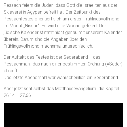
Pessach feiern die Juden, dass Gott die Israeliten aus der
Sklaverei in Ägypen befreit hat. Der Zeitpunkt des
Pessachfestes orientiert sich am ersten Frühlingsvollmond
im Monat „Nissan“. Es wird eine Woche gefeiert. Der
jüdische Kalender stimmt nicht genau mit unserem Kalender
überein. Darum sind die Angaben über den
Frühlingsvollmond machnmal unterschiedlich.
Der Auftakt des Festes ist der Sederabend – das
Pessachmahl, das nach einer bestimmten Ordnung (=Seder)
abläuft.
Das letzte Abendmahl war wahrscheinlich ein Sederabend.
Aber jetzt seht selbst das Matthäusevangelium die Kapitel
26,14 – 27,66.