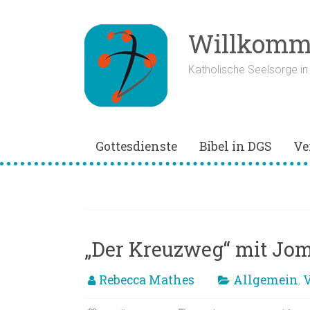
Zum
Inhalt
springen
Willkomme
Katholische Seelsorge i
Gottesdienste
Bibel in DGS
Ve
Kreuzweg
„Der Kreuzweg“ mit Jomi
Rebecca Mathes
Allgemein
V
,