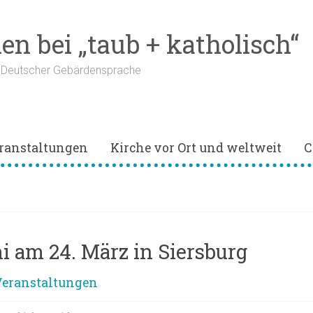
n bei „taub + katholisch“
n Deutscher Gebärdensprache
ranstaltungen
Kirche vor Ort und weltweit
C
 am 24. März in Siersburg
eranstaltungen