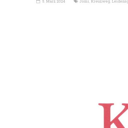
5. März 2024
Jomi
Kreuzweg
Leidens
,
,