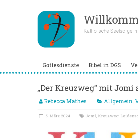
Zum
Inhalt
springen
Willkomme
Katholische Seelsorge i
Gottesdienste
Bibel in DGS
Ve
„Der Kreuzweg“ mit Jomi a
Rebecca Mathes
Allgemein
V
,
5. März 2024
Jomi
Kreuzweg
Leidens
,
,