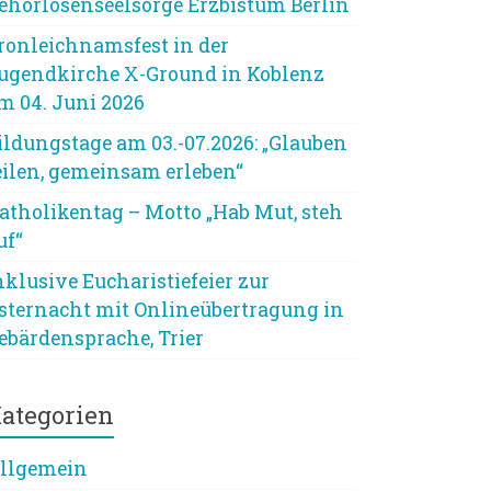
ehörlosenseelsorge Erzbistum Berlin
ronleichnamsfest in der
ugendkirche X-Ground in Koblenz
m 04. Juni 2026
ildungstage am 03.-07.2026: „Glauben
eilen, gemeinsam erleben“
atholikentag – Motto „Hab Mut, steh
uf“
nklusive Eucharistiefeier zur
sternacht mit Onlineübertragung in
ebärdensprache, Trier
ategorien
llgemein