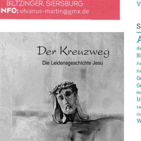
V
S
d
B
Fa
Fa
G
G
Ho
I
La
On
W