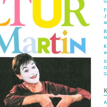
G
F
J
a
B
t
K
a
I
O
G
K
A