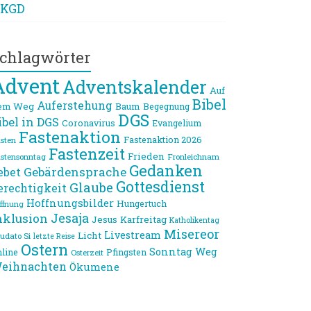
KGD
chlagwörter
Advent
Adventskalender
Auf
Bibel
Auferstehung
em Weg
Baum
Begegnung
DGS
ibel in DGS
Coronavirus
Evangelium
Fastenaktion
Fastenaktion 2026
sten
Fastenzeit
Frieden
stensonntag
Fronleichnam
Gedanken
Gebärdensprache
ebet
Gottesdienst
Glaube
erechtigkeit
Hoffnungsbilder
Hungertuch
ffnung
Jesaja
nklusion
Jesus
Karfreitag
Katholikentag
Misereor
Livestream
Licht
udato Si
letzte Reise
Ostern
Sonntag
Weg
line
Pfingsten
Osterzeit
eihnachten
Ökumene