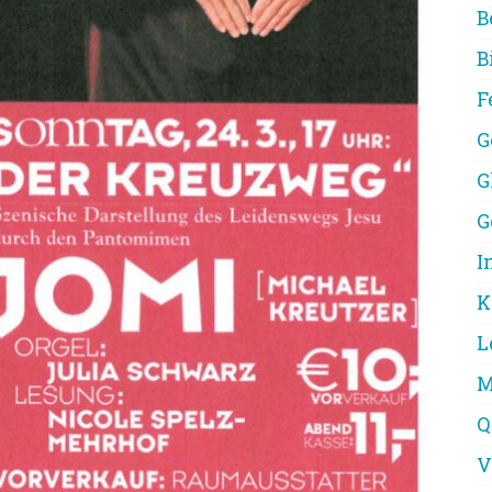
B
B
F
G
G
G
I
K
L
M
Q
V