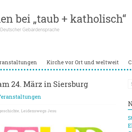
n bei „taub + katholisch“
n Deutscher Gebärdensprache
ranstaltungen
Kirche vor Ort und weltweit
C
m 24. März in Siersburg
eranstaltungen
N
geschichte
Leidenswegs Jesu
,
S
E