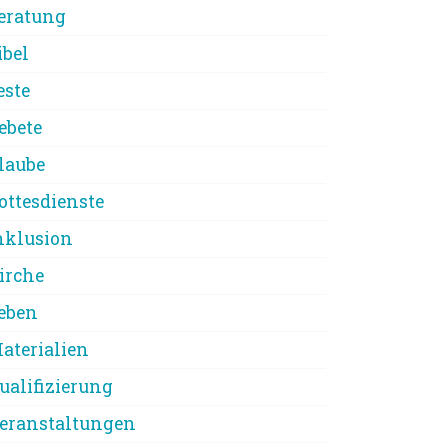
eratung
ibel
este
ebete
laube
ottesdienste
nklusion
irche
eben
aterialien
ualifizierung
eranstaltungen