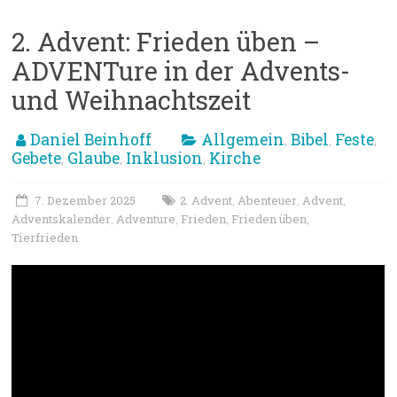
2. Advent: Frieden üben –
ADVENTure in der Advents-
und Weihnachtszeit
Daniel Beinhoff
Allgemein
Bibel
Feste
,
,
,
Gebete
Glaube
Inklusion
Kirche
,
,
,
7. Dezember 2025
2. Advent
Abenteuer
Advent
,
,
,
Adventskalender
Adventure
Frieden
Frieden üben
,
,
,
,
Tierfrieden