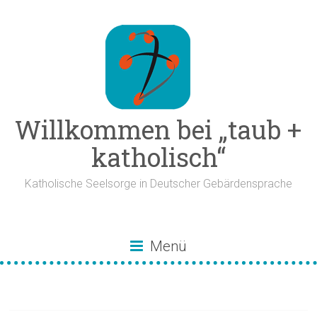
Zum
Inhalt
springen
Willkommen bei „taub +
katholisch“
Katholische Seelsorge in Deutscher Gebärdensprache
Menü
Tierfrieden