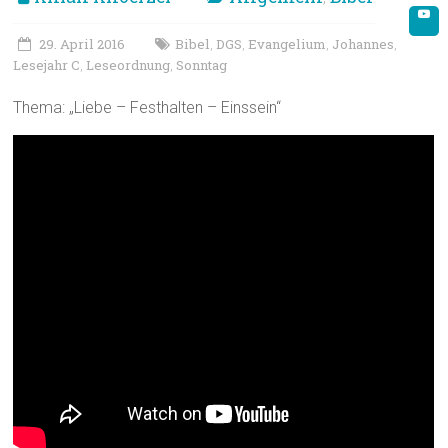
29. April 2016
Bibel
DGS
Evangelium
Johannes
,
,
,
,
Lesejahr C
Leseordnung
Sonntag
,
,
Thema: „Liebe – Festhalten – Einssein“