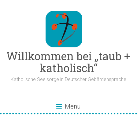
Zum
Inhalt
springen
Willkommen bei „taub +
katholisch“
Katholische Seelsorge in Deutscher Gebärdensprache
Menü
Johannes