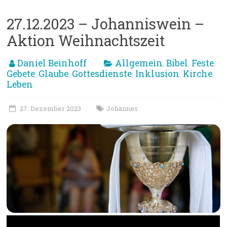
27.12.2023 – Johanniswein –
Aktion Weihnachtszeit
Daniel Beinhoff
Allgemein
Bibel
Feste
,
,
,
Gebete
Glaube
Gottesdienste
Inklusion
Kirche
,
,
,
,
,
Leben
27. Dezember 2023
Johannes