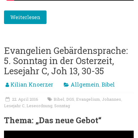
Weiterlesen
Evangelien Gebärdensprache:
5. Sonntag in der Osterzeit,
Lesejahr C, Joh 13, 30-35
Kilian Knoerzer
Allgemein
Bibel
,
22. April 2016
Bibel
DGS
Evangelium
Johannes
,
,
,
,
Lesejahr C
Leseordnung
Sonntag
,
,
Thema: „Das neue Gebot“