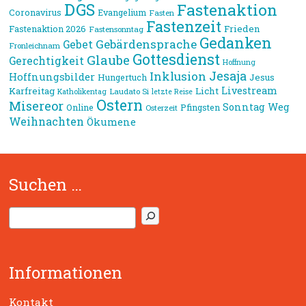
DGS
Fastenaktion
Coronavirus
Evangelium
Fasten
Fastenzeit
Frieden
Fastenaktion 2026
Fastensonntag
Gedanken
Gebärdensprache
Gebet
Fronleichnam
Gottesdienst
Glaube
Gerechtigkeit
Hoffnung
Jesaja
Inklusion
Hoffnungsbilder
Jesus
Hungertuch
Livestream
Karfreitag
Licht
Laudato Si
Katholikentag
letzte Reise
Ostern
Misereor
Sonntag
Weg
Online
Pfingsten
Osterzeit
Weihnachten
Ökumene
Suchen …
S
u
c
h
Informationen
e
n
Kontakt