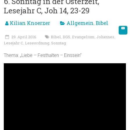
6. Sonntag in der Osterzeit,
Lesejahr C, Joh 14, 23-29
Kilian Knoerzer
Allgemein
Bibel
,
29. April 2016
Bibel
DGS
Evangelium
Johannes
,
,
,
,
Lesejahr C
Leseordnung
Sonntag
,
,
Thema: „Liebe – Festhalten – Einssein“