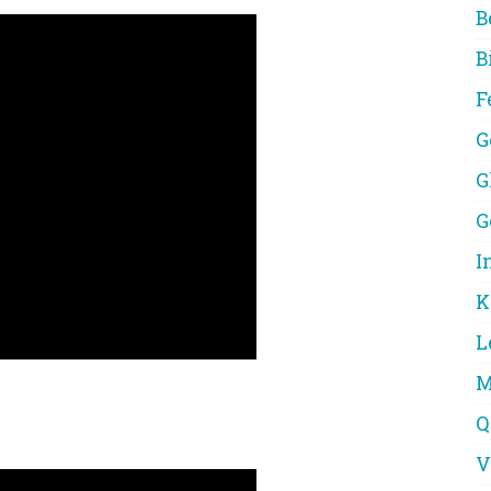
B
B
F
G
G
G
I
K
L
M
Q
V