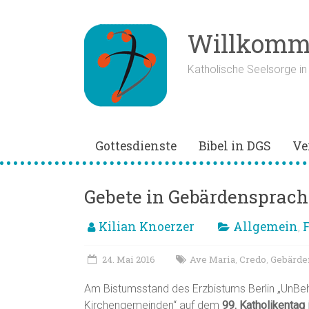
Zum
Inhalt
springen
Willkomme
Katholische Seelsorge i
Gottesdienste
Bibel in DGS
Ve
Gebete in Gebärdensprach
Kilian Knoerzer
Allgemein
F
,
24. Mai 2016
Ave Maria
Credo
Gebärde
,
,
Am Bistumsstand des Erzbistums Berlin „UnBehi
Kirchengemeinden“ auf dem
99. Katholikentag