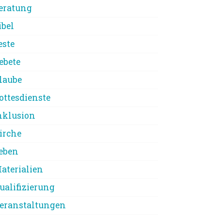
eratung
ibel
este
ebete
laube
ottesdienste
nklusion
irche
eben
aterialien
ualifizierung
eranstaltungen