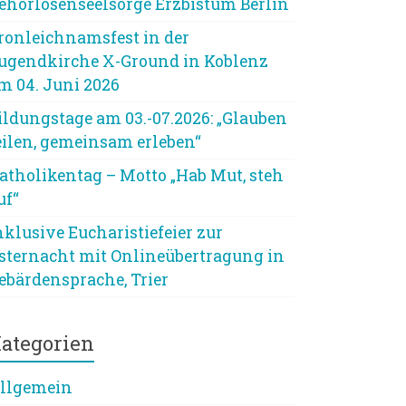
ehörlosenseelsorge Erzbistum Berlin
ronleichnamsfest in der
ugendkirche X-Ground in Koblenz
m 04. Juni 2026
ildungstage am 03.-07.2026: „Glauben
eilen, gemeinsam erleben“
atholikentag – Motto „Hab Mut, steh
uf“
nklusive Eucharistiefeier zur
sternacht mit Onlineübertragung in
ebärdensprache, Trier
ategorien
llgemein