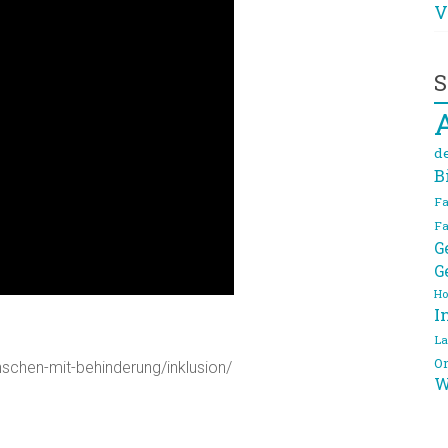
V
S
d
B
Fa
Fa
G
G
Ho
I
La
On
nschen-mit-behinderung/inklusion/
W