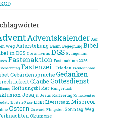
KGD
chlagwörter
Advent
Adventskalender
Auf
Bibel
Auferstehung
em Weg
Baum
Begegnung
DGS
ibel in DGS
Coronavirus
Evangelium
Fastenaktion
Fastenaktion 2026
sten
Fastenzeit
Frieden
stensonntag
Fronleichnam
Gedanken
Gebärdensprache
ebet
Gottesdienst
Glaube
erechtigkeit
Hoffnungsbilder
Hungertuch
ffnung
Jesaja
nklusion
Jesus
Karfreitag
Katholikentag
Misereor
Livestream
Licht
udato Si
letzte Reise
Ostern
Sonntag
Weg
line
Pfingsten
Osterzeit
eihnachten
Ökumene