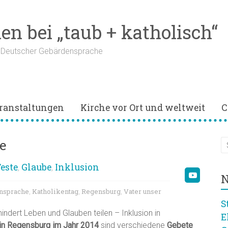
n bei „taub + katholisch“
n Deutscher Gebärdensprache
ranstaltungen
Kirche vor Ort und weltweit
C
e
este
Glaube
Inklusion
,
,
N
nsprache
Katholikentag
Regensburg
Vater unser
,
,
,
S
ndert Leben und Glauben teilen – Inklusion in
E
 in Regensburg im Jahr 2014
sind verschiedene
Gebete