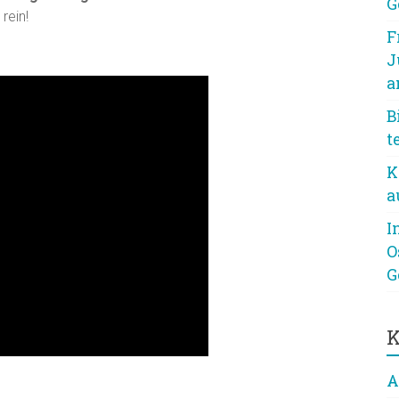
G
rein!
F
J
a
B
t
K
a
I
O
G
K
A