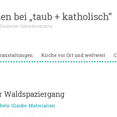
n bei „taub + katholisch“
n Deutscher Gebärdensprache
ranstaltungen
Kirche vor Ort und weltweit
C
r Waldspaziergang
bete
Glaube
Materialien
,
,