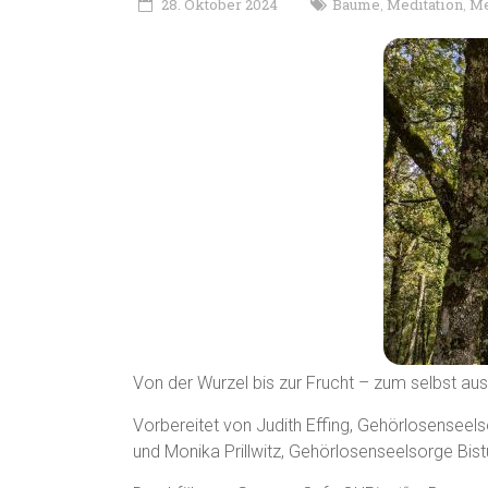
28. Oktober 2024
Bäume
Meditation
Me
,
,
Von der Wurzel bis zur Frucht – zum selbst au
Vorbereitet von Judith Effing, Gehörlosenseel
und Monika Prillwitz, Gehörlosenseelsorge Bis