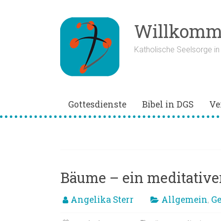
Zum
Inhalt
springen
Willkomme
Katholische Seelsorge i
Gottesdienste
Bibel in DGS
Ve
Meditation
Bäume – ein meditative
Angelika Sterr
Allgemein
Ge
,