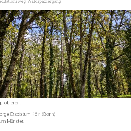
ditationsweg
Waldspaziergang
,
sprobieren.
sorge Erzbistum Köln (Bonn)
tum Münster.