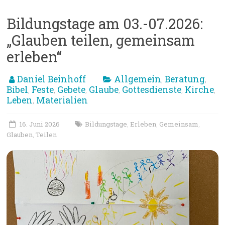
Bildungstage am 03.-07.2026:
„Glauben teilen, gemeinsam
erleben“
Daniel Beinhoff
Allgemein
Beratung
,
,
Bibel
Feste
Gebete
Glaube
Gottesdienste
Kirche
,
,
,
,
,
,
Leben
Materialien
,
16. Juni 2026
Bildungstage
Erleben
Gemeinsam
,
,
,
Glauben
Teilen
,