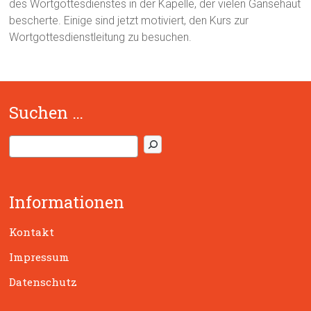
des Wortgottesdienstes in der Kapelle, der vielen Gänsehaut
bescherte. Einige sind jetzt motiviert, den Kurs zur
Wortgottesdienstleitung zu besuchen.
Suchen …
S
u
c
h
Informationen
e
n
Kontakt
Impressum
Datenschutz