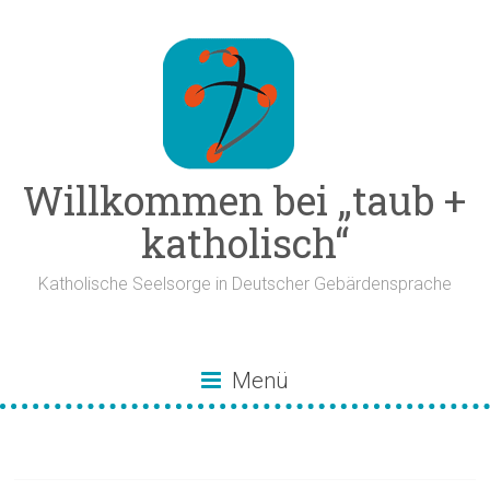
Zum
Inhalt
springen
Willkommen bei „taub +
katholisch“
Katholische Seelsorge in Deutscher Gebärdensprache
Menü
Glauben