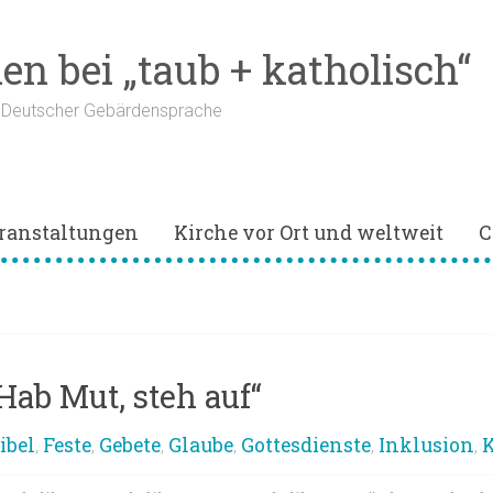
n bei „taub + katholisch“
n Deutscher Gebärdensprache
ranstaltungen
Kirche vor Ort und weltweit
C
Hab Mut, steh auf“
ibel
Feste
Gebete
Glaube
Gottesdienste
Inklusion
K
,
,
,
,
,
,