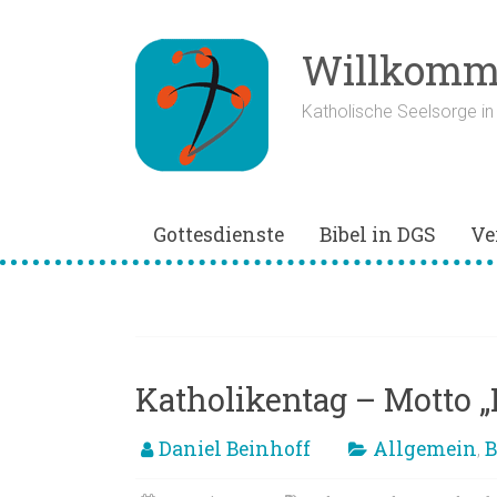
Zum
Inhalt
springen
Willkomme
Katholische Seelsorge i
Gottesdienste
Bibel in DGS
Ve
Hab Mut steh auf
Katholikentag – Motto „
Daniel Beinhoff
Allgemein
B
,