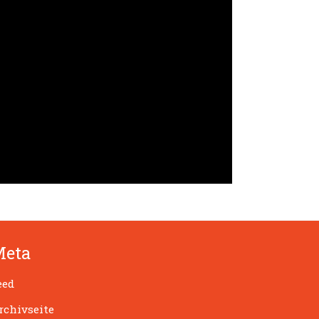
Meta
eed
rchivseite