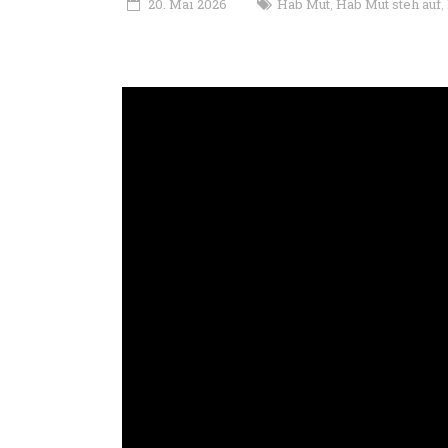
20. Mai 2026
Hab Mut
Hab Mut steh auf
,
,
Li