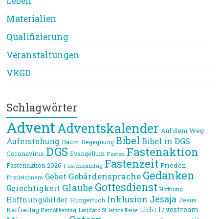
Leben
Materialien
Qualifizierung
Veranstaltungen
VKGD
Schlagwörter
Advent
Adventskalender
Auf dem Weg
Bibel
Bibel in DGS
Auferstehung
Baum
Begegnung
DGS
Fastenaktion
Coronavirus
Evangelium
Fasten
Fastenzeit
Frieden
Fastenaktion 2026
Fastensonntag
Gedanken
Gebärdensprache
Gebet
Fronleichnam
Gottesdienst
Glaube
Gerechtigkeit
Hoffnung
Jesaja
Inklusion
Hoffnungsbilder
Jesus
Hungertuch
Livestream
Karfreitag
Licht
Laudato Si
Katholikentag
letzte Reise