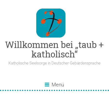
Zum
Inhalt
springen
Willkommen bei „taub +
katholisch“
Katholische Seelsorge in Deutscher Gebärdensprache
Menü
DGS-Wörterbuch für
religiöse Begriffe