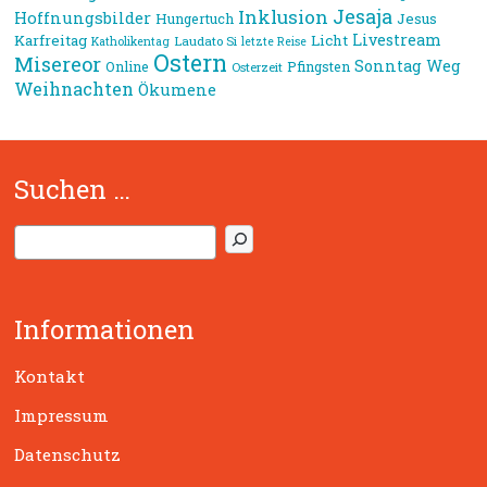
Jesaja
Inklusion
Hoffnungsbilder
Jesus
Hungertuch
Livestream
Karfreitag
Licht
Laudato Si
Katholikentag
letzte Reise
Ostern
Misereor
Sonntag
Weg
Online
Pfingsten
Osterzeit
Weihnachten
Ökumene
Suchen …
S
u
c
h
Informationen
e
n
Kontakt
Impressum
Datenschutz