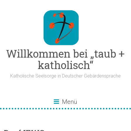
Zum
Inhalt
springen
Willkommen bei „taub +
katholisch“
Katholische Seelsorge in Deutscher Gebärdensprache
Menü
Deaf IEWG