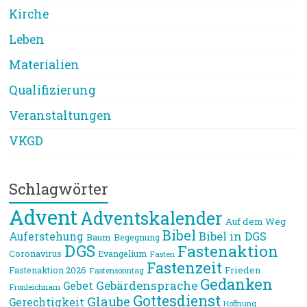
Kirche
Leben
Materialien
Qualifizierung
Veranstaltungen
VKGD
Schlagwörter
Advent
Adventskalender
Auf dem Weg
Bibel
Bibel in DGS
Auferstehung
Baum
Begegnung
DGS
Fastenaktion
Coronavirus
Evangelium
Fasten
Fastenzeit
Frieden
Fastenaktion 2026
Fastensonntag
Gedanken
Gebärdensprache
Gebet
Fronleichnam
Gottesdienst
Glaube
Gerechtigkeit
Hoffnung