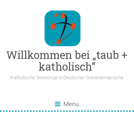
Zum
Inhalt
springen
Willkommen bei „taub +
katholisch“
Katholische Seelsorge in Deutscher Gebärdensprache
Menü
Wortgottesdienste in
Gebärdensprache