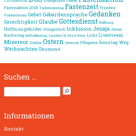
Coronavirus
Evangelium
Fasten
Fastenzeit
Frieden
Fastenaktion 2026
Fastensonntag
Gedanken
Gebärdensprache
Gebet
Fronleichnam
Gottesdienst
Glaube
Gerechtigkeit
Hoffnung
Jesaja
Inklusion
Hoffnungsbilder
Jesus
Hungertuch
Livestream
Karfreitag
Licht
Laudato Si
Katholikentag
letzte Reise
Ostern
Misereor
Sonntag
Weg
Online
Pfingsten
Osterzeit
Weihnachten
Ökumene
Suchen …
S
u
c
h
Informationen
e
n
Kontakt