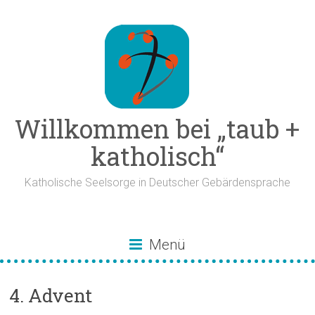
Zum
Inhalt
springen
Willkommen bei „taub +
katholisch“
Katholische Seelsorge in Deutscher Gebärdensprache
Menü
4. Advent