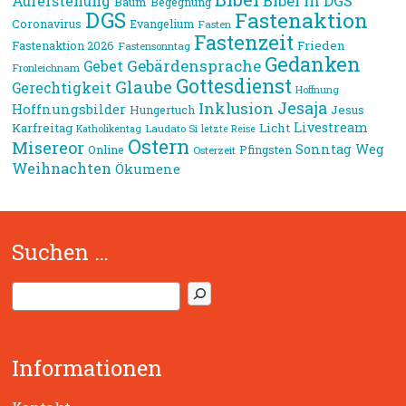
Bibel in DGS
Auferstehung
Baum
Begegnung
DGS
Fastenaktion
Coronavirus
Evangelium
Fasten
Fastenzeit
Frieden
Fastenaktion 2026
Fastensonntag
Gedanken
Gebärdensprache
Gebet
Fronleichnam
Gottesdienst
Glaube
Gerechtigkeit
Hoffnung
Jesaja
Inklusion
Hoffnungsbilder
Jesus
Hungertuch
Livestream
Karfreitag
Licht
Laudato Si
Katholikentag
letzte Reise
Ostern
Misereor
Sonntag
Weg
Online
Pfingsten
Osterzeit
Weihnachten
Ökumene
Suchen …
S
u
c
h
Informationen
e
n