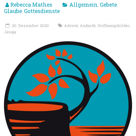
Rebecca Mathes
Allgemein
Gebete
,
,
Glaube
Gottesdienste
,
20. Dezember 2020
Advent
Andacht
Hoffnungsbilder
,
,
,
Jesaja