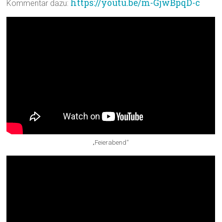
https://youtu.be/m-GjwBpqD-c
Kommentar dazu:
„Feierabend“