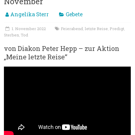
November
Angelika Sterr
Gebete
1. November 2022
Feierabend
letzte Reise
Predigt
,
,
,
Sterben
Tod
,
von Diakon Peter Hepp – zur Aktion
„Meine letzte Reise“