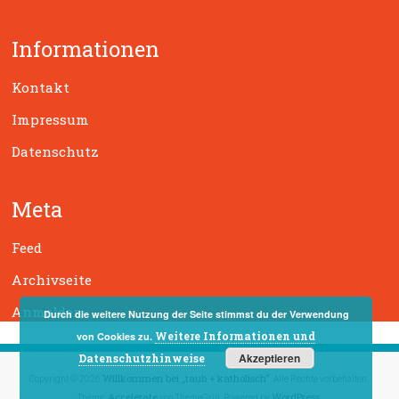
c
h
Informationen
e
n
Kontakt
Impressum
Datenschutz
Meta
Feed
Archivseite
Anmelden
Durch die weitere Nutzung der Seite stimmst du der Verwendung
Weitere Informationen und
von Cookies zu.
Akzeptieren
Datenschutzhinweise
Willkommen bei „taub + katholisch“
Copyright © 2026
. Alle Rechte vorbehalten.
Accelerate
WordPress
Theme:
von ThemeGrill. Powered by
.