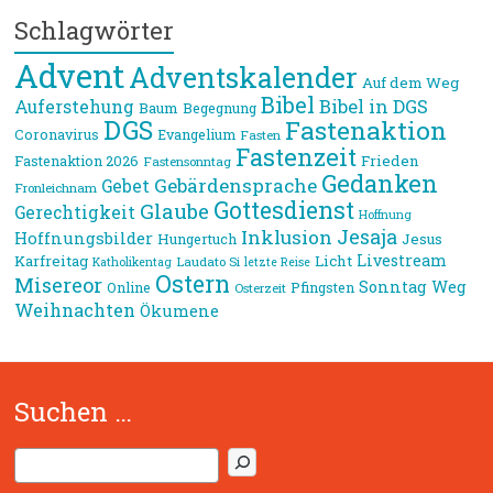
Schlagwörter
Advent
Adventskalender
Auf dem Weg
Bibel
Bibel in DGS
Auferstehung
Baum
Begegnung
DGS
Fastenaktion
Coronavirus
Evangelium
Fasten
Fastenzeit
Frieden
Fastenaktion 2026
Fastensonntag
Gedanken
Gebärdensprache
Gebet
Fronleichnam
Gottesdienst
Glaube
Gerechtigkeit
Hoffnung
Jesaja
Inklusion
Hoffnungsbilder
Jesus
Hungertuch
Livestream
Karfreitag
Licht
Laudato Si
Katholikentag
letzte Reise
Ostern
Misereor
Sonntag
Weg
Online
Pfingsten
Osterzeit
Weihnachten
Ökumene
Suchen …
S
u