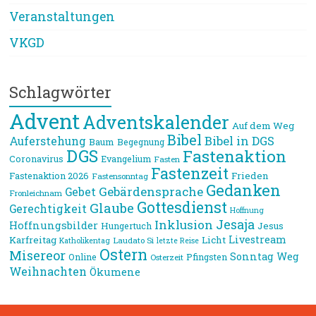
Veranstaltungen
VKGD
Schlagwörter
Advent
Adventskalender
Auf dem Weg
Bibel
Bibel in DGS
Auferstehung
Baum
Begegnung
DGS
Fastenaktion
Coronavirus
Evangelium
Fasten
Fastenzeit
Frieden
Fastenaktion 2026
Fastensonntag
Gedanken
Gebärdensprache
Gebet
Fronleichnam
Gottesdienst
Glaube
Gerechtigkeit
Hoffnung
Jesaja
Inklusion
Hoffnungsbilder
Jesus
Hungertuch
Livestream
Karfreitag
Licht
Laudato Si
Katholikentag
letzte Reise
Ostern
Misereor
Sonntag
Weg
Online
Pfingsten
Osterzeit
Weihnachten
Ökumene