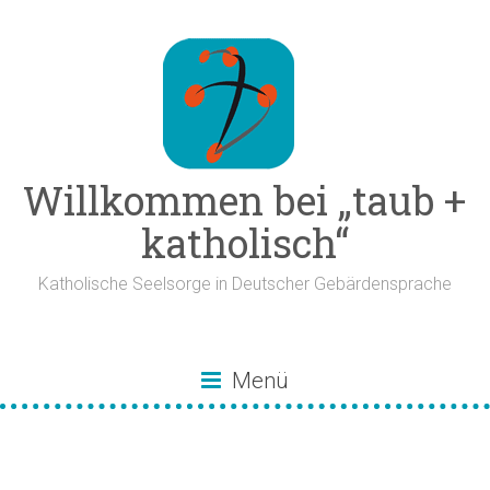
Zum
Inhalt
springen
Willkommen bei „taub +
katholisch“
Katholische Seelsorge in Deutscher Gebärdensprache
Menü
Untertitel