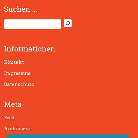
Suchen …
S
u
c
h
Informationen
e
n
Kontakt
Impressum
Datenschutz
Meta
Feed
Archivseite