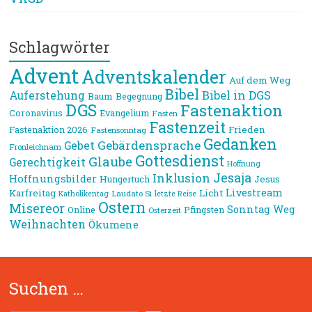
Schlagwörter
Advent
Adventskalender
Auf dem Weg
Bibel
Bibel in DGS
Auferstehung
Baum
Begegnung
DGS
Fastenaktion
Coronavirus
Evangelium
Fasten
Fastenzeit
Frieden
Fastenaktion 2026
Fastensonntag
Gedanken
Gebärdensprache
Gebet
Fronleichnam
Gottesdienst
Glaube
Gerechtigkeit
Hoffnung
Jesaja
Inklusion
Hoffnungsbilder
Jesus
Hungertuch
Livestream
Karfreitag
Licht
Laudato Si
Katholikentag
letzte Reise
Ostern
Misereor
Sonntag
Weg
Online
Pfingsten
Osterzeit
Weihnachten
Ökumene
Suchen …