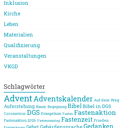
Inklusion
Kirche
Leben
Materialien
Qualifizierung
Veranstaltungen
VKGD
Schlagwörter
Advent
Adventskalender
Auf dem Weg
Bibel
Bibel in DGS
Auferstehung
Baum
Begegnung
DGS
Fastenaktion
Coronavirus
Evangelium
Fasten
Fastenzeit
Frieden
Fastenaktion 2026
Fastensonntag
Gedanken
Gebärdensprache
Gebet
Fronleichnam