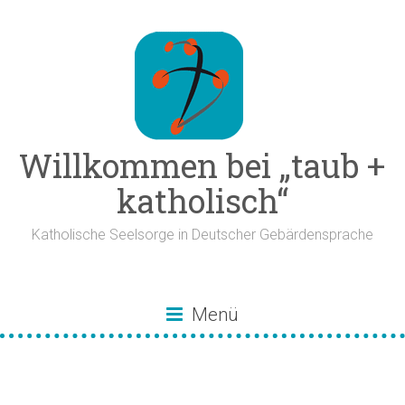
Zum
Inhalt
springen
Willkommen bei „taub +
katholisch“
Katholische Seelsorge in Deutscher Gebärdensprache
Menü
Bistümer der
Niederlande