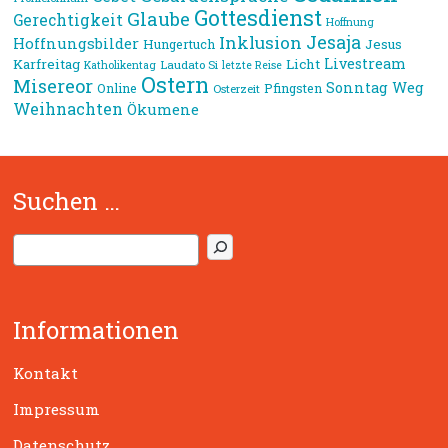
Gottesdienst
Glaube
Gerechtigkeit
Hoffnung
Jesaja
Inklusion
Hoffnungsbilder
Jesus
Hungertuch
Livestream
Karfreitag
Licht
Laudato Si
Katholikentag
letzte Reise
Ostern
Misereor
Sonntag
Weg
Online
Pfingsten
Osterzeit
Weihnachten
Ökumene
Suchen …
S
u
c
h
Informationen
e
n
Kontakt
Impressum
Datenschutz