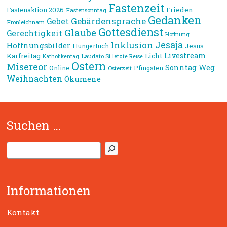
Fastenzeit
Frieden
Fastenaktion 2026
Fastensonntag
Gedanken
Gebärdensprache
Gebet
Fronleichnam
Gottesdienst
Glaube
Gerechtigkeit
Hoffnung
Jesaja
Inklusion
Hoffnungsbilder
Jesus
Hungertuch
Livestream
Karfreitag
Licht
Laudato Si
Katholikentag
letzte Reise
Ostern
Misereor
Sonntag
Weg
Online
Pfingsten
Osterzeit
Weihnachten
Ökumene
Suchen …
S
u
c
h
Informationen
e
n
Kontakt