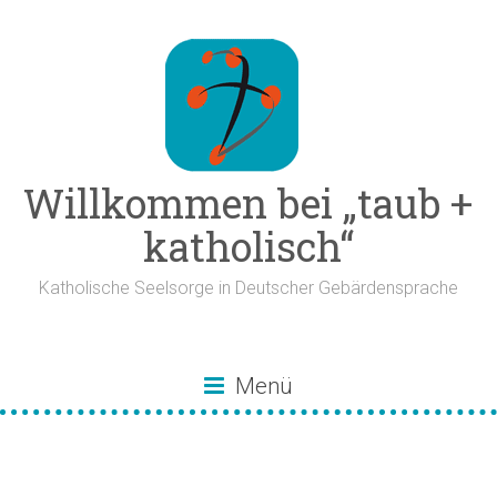
Zum
Inhalt
springen
Willkommen bei „taub +
katholisch“
Katholische Seelsorge in Deutscher Gebärdensprache
Menü
Bistum Aachen