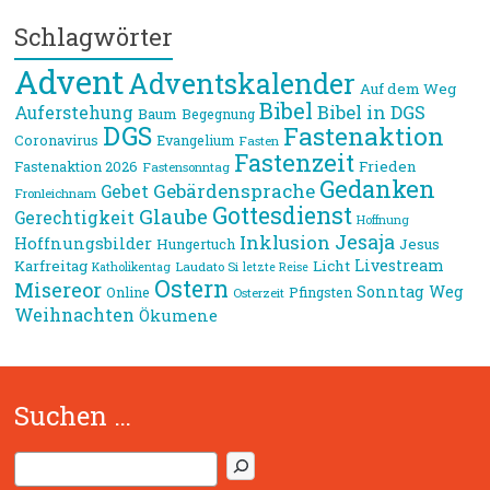
Schlagwörter
Advent
Adventskalender
Auf dem Weg
Bibel
Bibel in DGS
Auferstehung
Baum
Begegnung
DGS
Fastenaktion
Coronavirus
Evangelium
Fasten
Fastenzeit
Frieden
Fastenaktion 2026
Fastensonntag
Gedanken
Gebärdensprache
Gebet
Fronleichnam
Gottesdienst
Glaube
Gerechtigkeit
Hoffnung
Jesaja
Inklusion
Hoffnungsbilder
Jesus
Hungertuch
Livestream
Karfreitag
Licht
Laudato Si
Katholikentag
letzte Reise
Ostern
Misereor
Sonntag
Weg
Online
Pfingsten
Osterzeit
Weihnachten
Ökumene
Suchen …
S
u