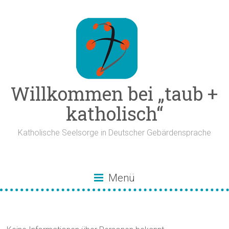
Zum
Inhalt
springen
Willkommen bei „taub +
katholisch“
Katholische Seelsorge in Deutscher Gebärdensprache
Menü
Bistum Fulda