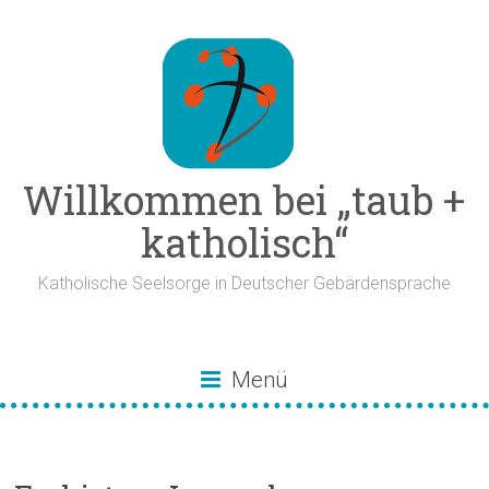
Zum
Inhalt
springen
Willkommen bei „taub +
katholisch“
Katholische Seelsorge in Deutscher Gebärdensprache
Menü
Erzbistum Luxemburg