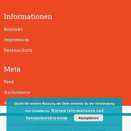
c
h
Informationen
e
n
Kontakt
Impressum
Datenschutz
Meta
Feed
Archivseite
Anmelden
Durch die weitere Nutzung der Seite stimmst du der Verwendung
Weitere Informationen und
von Cookies zu.
Akzeptieren
Datenschutzhinweise
Willkommen bei „taub + katholisch“
Copyright © 2026
. Alle Rechte vorbehalten.
Accelerate
WordPress
Theme:
von ThemeGrill. Powered by
.