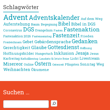
Schlagwörter
Advent
Adventskalender
Auf dem Weg
Bibel
Bibel in DGS
Auferstehung
Baum
Begegnung
DGS
Fastenaktion
Coronavirus
Evangelium
Fasten
Fastenzeit
Frieden
Fastenaktion 2026
Fastensonntag
Gedanken
Gebärdensprache
Gebet
Fronleichnam
Gottesdienst
Glaube
Gerechtigkeit
Hoffnung
Jesaja
Inklusion
Hoffnungsbilder
Jesus
Hungertuch
Livestream
Karfreitag
Licht
Laudato Si
Katholikentag
letzte Reise
Ostern
Misereor
Sonntag
Weg
Online
Pfingsten
Osterzeit
Weihnachten
Ökumene
Suchen …
S
u