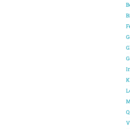
B
B
F
G
G
G
I
K
L
M
Q
V