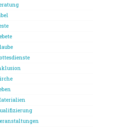
eratung
ibel
este
ebete
laube
ottesdienste
nklusion
irche
eben
aterialien
ualifizierung
eranstaltungen