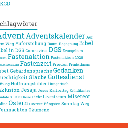
KGD
chlagwörter
Advent
Adventskalender
Auf
Bibel
Auferstehung
em Weg
Baum
Begegnung
DGS
ibel in DGS
Coronavirus
Evangelium
Fastenaktion
Fastenaktion 2026
sten
Fastenzeit
Frieden
stensonntag
Fronleichnam
Gedanken
Gebärdensprache
ebet
Gottesdienst
Glaube
erechtigkeit
Hoffnungsbilder
Hungertuch
ffnung
Jesaja
nklusion
Jesus
Karfreitag
Katholikentag
Misereor
Livestream
Licht
udato Si
letzte Reise
Ostern
Sonntag
Weg
line
Pfingsten
Osterzeit
eihnachten
Ökumene