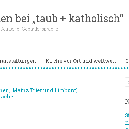
n bei „taub + katholisch“
n Deutscher Gebärdensprache
ranstaltungen
Kirche vor Ort und weltweit
C
chen, Mainz Trier und Limburg)
rache
N
S
E