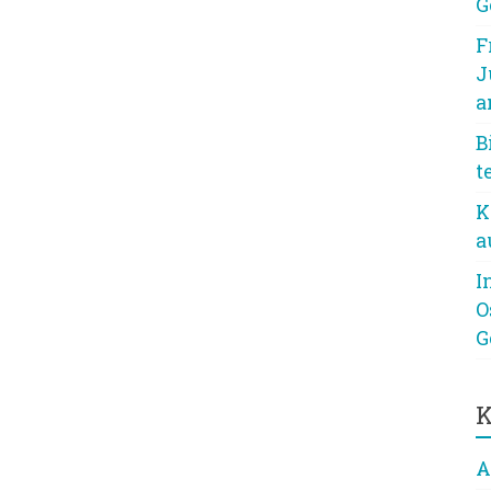
G
F
J
a
B
t
K
a
I
O
G
K
A