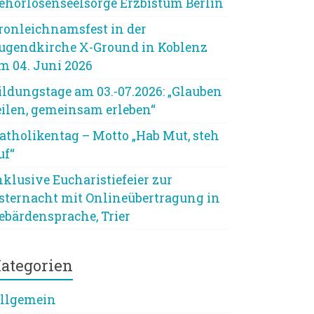
ehörlosenseelsorge Erzbistum Berlin
ronleichnamsfest in der
ugendkirche X-Ground in Koblenz
m 04. Juni 2026
ildungstage am 03.-07.2026: „Glauben
eilen, gemeinsam erleben“
atholikentag – Motto „Hab Mut, steh
uf“
nklusive Eucharistiefeier zur
sternacht mit Onlineübertragung in
ebärdensprache, Trier
ategorien
llgemein