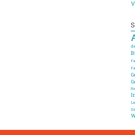
V
S
d
B
Fa
Fa
G
G
Ho
I
La
On
W