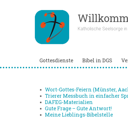
Zum
Inhalt
springen
Willkomme
Katholische Seelsorge i
Gottesdienste
Bibel in DGS
Ve
Materialien
Wort-Gottes-Feiern (Münster, Aa
Trierer Messbuch in einfacher Sp
DAFEG-Materialien
Gute Frage – Gute Antwort!
Meine Lieblings-Bibelstelle