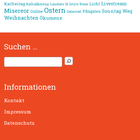
Livestream
Karfreitag
Licht
Laudato Si
Katholikentag
letzte Reise
Ostern
Misereor
Sonntag
Weg
Online
Pfingsten
Osterzeit
Weihnachten
Ökumene
Suchen …
S
u
c
h
Informationen
e
n
Kontakt
Impressum
Datenschutz