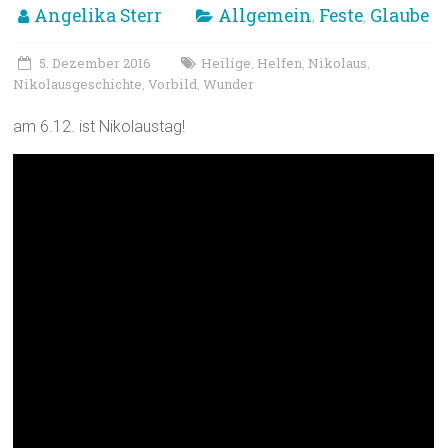
Angelika Sterr
Allgemein
Feste
Glaube
,
,
5. Dezember 2016
Heilige
Helfen
Nikolaus
,
,
,
Nikolausgeschichte
Vorbild
Wunder
,
,
am 6.12. ist Nikolaustag!