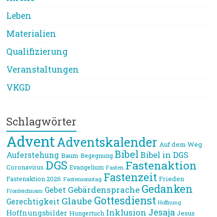
Leben
Materialien
Qualifizierung
Veranstaltungen
VKGD
Schlagwörter
Advent
Adventskalender
Auf dem Weg
Bibel
Bibel in DGS
Auferstehung
Baum
Begegnung
DGS
Fastenaktion
Coronavirus
Evangelium
Fasten
Fastenzeit
Frieden
Fastenaktion 2026
Fastensonntag
Gedanken
Gebärdensprache
Gebet
Fronleichnam
Gottesdienst
Glaube
Gerechtigkeit
Hoffnung
Jesaja
Inklusion
Hoffnungsbilder
Jesus
Hungertuch