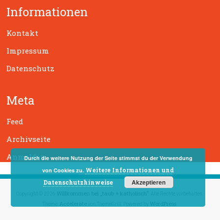
Informationen
e
n
Kontakt
Impressum
Datenschutz
Meta
Feed
Archivseite
Anmelden
Durch die weitere Nutzung der Seite stimmst du der Verwendung
Weitere Informationen und
von Cookies zu.
Akzeptieren
Datenschutzhinweise
Willkommen bei „taub + katholisch“
Copyright © 2026
. Alle Rechte vorbehalten.
Accelerate
WordPress
Theme:
von ThemeGrill. Powered by
.