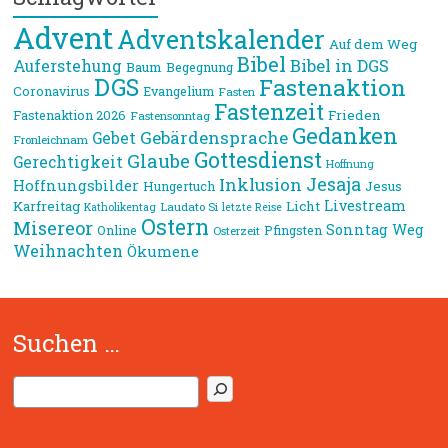
Advent
Adventskalender
Auf dem Weg
Bibel
Bibel in DGS
Auferstehung
Baum
Begegnung
DGS
Fastenaktion
Coronavirus
Evangelium
Fasten
Fastenzeit
Frieden
Fastenaktion 2026
Fastensonntag
Gedanken
Gebärdensprache
Gebet
Fronleichnam
Gottesdienst
Glaube
Gerechtigkeit
Hoffnung
Jesaja
Inklusion
Hoffnungsbilder
Jesus
Hungertuch
Livestream
Karfreitag
Licht
Laudato Si
Katholikentag
letzte Reise
Ostern
Misereor
Sonntag
Weg
Online
Pfingsten
Osterzeit
Weihnachten
Ökumene
Suchen …
S
u
c
h