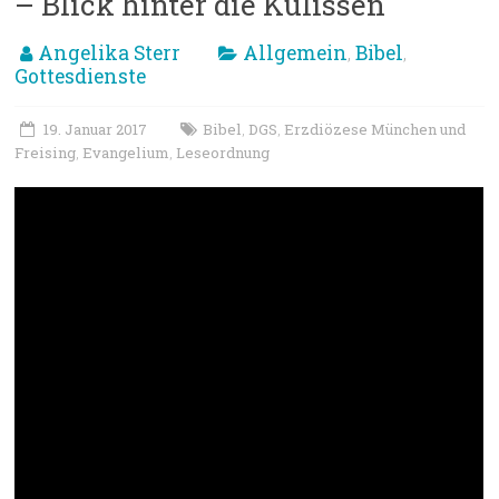
– Blick hinter die Kulissen
Angelika Sterr
Allgemein
Bibel
,
,
Gottesdienste
19. Januar 2017
Bibel
DGS
Erzdiözese München und
,
,
Freising
Evangelium
Leseordnung
,
,