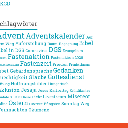
KGD
chlagwörter
Advent
Adventskalender
Auf
Bibel
Auferstehung
em Weg
Baum
Begegnung
DGS
ibel in DGS
Coronavirus
Evangelium
Fastenaktion
Fastenaktion 2026
sten
Fastenzeit
Frieden
stensonntag
Fronleichnam
Gedanken
Gebärdensprache
ebet
Gottesdienst
Glaube
erechtigkeit
Hoffnungsbilder
Hungertuch
ffnung
Jesaja
nklusion
Jesus
Karfreitag
Katholikentag
Misereor
Livestream
Licht
udato Si
letzte Reise
Ostern
Sonntag
Weg
line
Pfingsten
Osterzeit
eihnachten
Ökumene