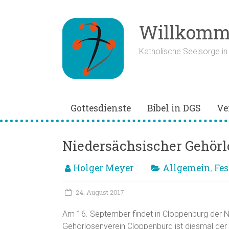
Zum
Inhalt
springen
Willkomme
Katholische Seelsorge i
Gottesdienste
Bibel in DGS
Ve
Niedersächsischer Gehörl
Holger Meyer
Allgemein
Fes
,
24. August 2017
Am 16. September findet in Cloppenburg der N
Gehörlosenverein Cloppenburg ist diesmal der 