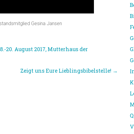
B
B
orstandsmitglied Gesina Jansen
F
G
.-20. August 2017, Mutterhaus der
G
G
Zeigt uns Eure Lieblingsbibelstelle!
→
I
K
L
M
Q
V