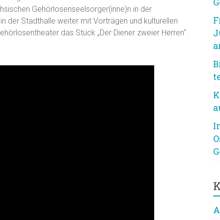
G
hsischen Gehörlosenseelsorger(inne)n in der
F
 der Stadthalle weiter mit Vorträgen und kulturellen
J
ehörlosentheater das Stück „Der Diener zweier Herren“.
a
B
t
K
a
I
O
G
K
A