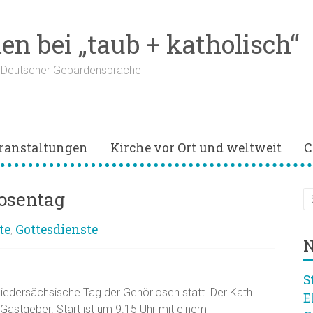
n bei „taub + katholisch“
n Deutscher Gebärdensprache
ranstaltungen
Kirche vor Ort und weltweit
C
osentag
te
Gottesdienste
,
N
S
iedersächsische Tag der Gehörlosen statt. Der Kath.
E
Gastgeber. Start ist um 9.15 Uhr mit einem