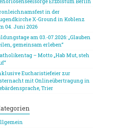
ehörlosenseelsorge Erzbistum Berlin
ronleichnamsfest in der
ugendkirche X-Ground in Koblenz
m 04. Juni 2026
ildungstage am 03.-07.2026: „Glauben
eilen, gemeinsam erleben“
atholikentag – Motto „Hab Mut, steh
uf“
nklusive Eucharistiefeier zur
sternacht mit Onlineübertragung in
ebärdensprache, Trier
ategorien
llgemein