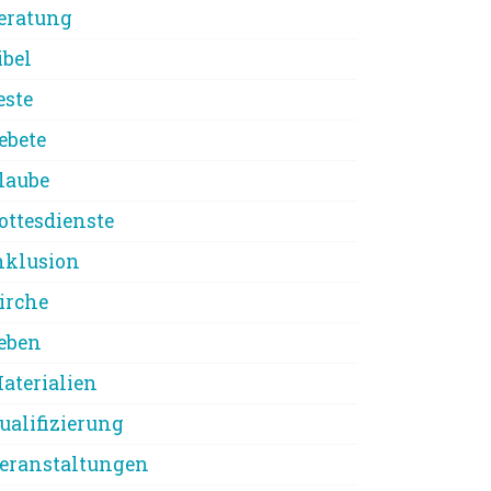
eratung
ibel
este
ebete
laube
ottesdienste
nklusion
irche
eben
aterialien
ualifizierung
eranstaltungen