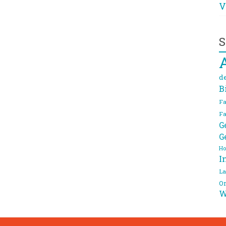
V
S
d
B
Fa
Fa
G
G
Ho
I
La
On
W