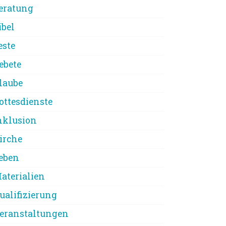
eratung
ibel
este
ebete
laube
ottesdienste
nklusion
irche
eben
aterialien
ualifizierung
eranstaltungen