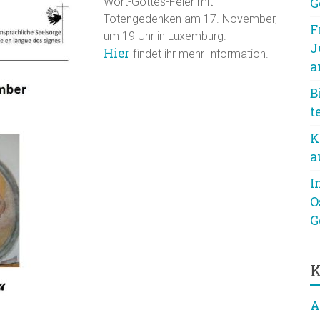
Wort-Gottes-Feier mit
G
Totengedenken am 17. November,
F
um 19 Uhr in Luxemburg.
J
Hier
findet ihr mehr Information.
a
B
t
K
a
I
O
G
K
A