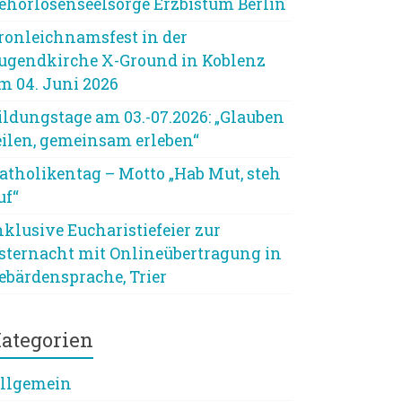
ehörlosenseelsorge Erzbistum Berlin
ronleichnamsfest in der
ugendkirche X-Ground in Koblenz
m 04. Juni 2026
ildungstage am 03.-07.2026: „Glauben
eilen, gemeinsam erleben“
atholikentag – Motto „Hab Mut, steh
uf“
nklusive Eucharistiefeier zur
sternacht mit Onlineübertragung in
ebärdensprache, Trier
ategorien
llgemein