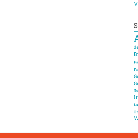
V
S
d
B
Fa
Fa
G
G
Ho
I
La
On
W