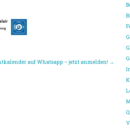
B
B
F
G
G
G
tkalender auf Whatsapp – jetzt anmelden!
→
I
K
L
M
Q
V