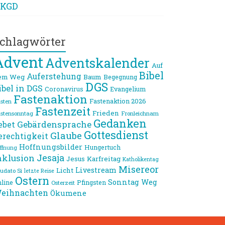
KGD
chlagwörter
Advent
Adventskalender
Auf
Bibel
Auferstehung
em Weg
Baum
Begegnung
DGS
ibel in DGS
Coronavirus
Evangelium
Fastenaktion
Fastenaktion 2026
sten
Fastenzeit
Frieden
stensonntag
Fronleichnam
Gedanken
Gebärdensprache
ebet
Gottesdienst
Glaube
erechtigkeit
Hoffnungsbilder
Hungertuch
ffnung
Jesaja
nklusion
Jesus
Karfreitag
Katholikentag
Misereor
Livestream
Licht
udato Si
letzte Reise
Ostern
Sonntag
Weg
line
Pfingsten
Osterzeit
eihnachten
Ökumene