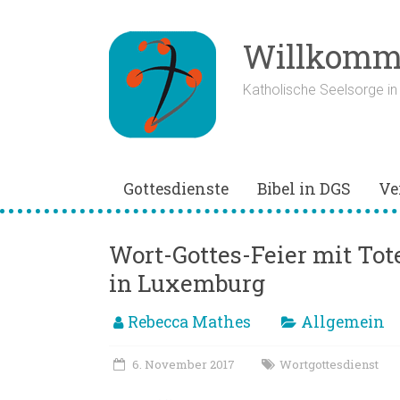
Zum
Inhalt
springen
Willkomme
Katholische Seelsorge i
Gottesdienste
Bibel in DGS
Ve
Wort-Gottes-Feier mit To
in Luxemburg
Rebecca Mathes
Allgemein
6. November 2017
Wortgottesdienst