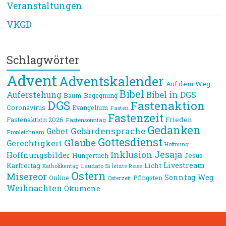
Veranstaltungen
VKGD
Schlagwörter
Advent
Adventskalender
Auf dem Weg
Bibel
Bibel in DGS
Auferstehung
Baum
Begegnung
DGS
Fastenaktion
Coronavirus
Evangelium
Fasten
Fastenzeit
Frieden
Fastenaktion 2026
Fastensonntag
Gedanken
Gebärdensprache
Gebet
Fronleichnam
Gottesdienst
Glaube
Gerechtigkeit
Hoffnung
Jesaja
Inklusion
Hoffnungsbilder
Jesus
Hungertuch
Livestream
Karfreitag
Licht
Laudato Si
Katholikentag
letzte Reise
Ostern
Misereor
Sonntag
Weg
Online
Pfingsten
Osterzeit
Weihnachten
Ökumene