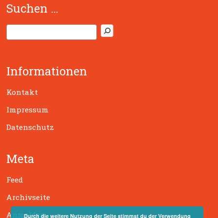
Suchen …
S
u
c
h
Informationen
e
n
Kontakt
Impressum
Datenschutz
Meta
Feed
Archivseite
Anmelden
Durch die weitere Nutzung der Seite stimmst du der Verwendung