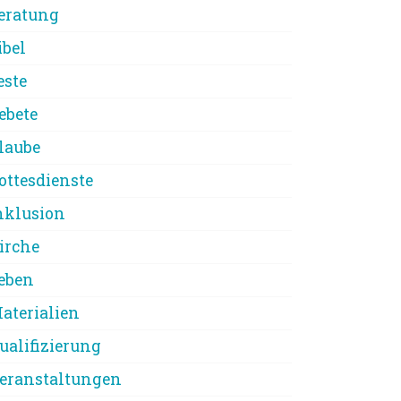
eratung
ibel
este
ebete
laube
ottesdienste
nklusion
irche
eben
aterialien
ualifizierung
eranstaltungen