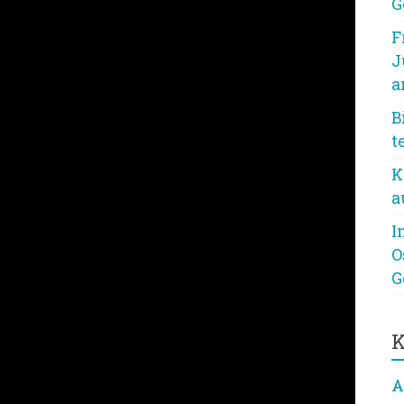
G
F
J
a
B
t
K
a
I
O
G
K
A