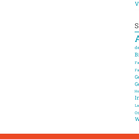
V
S
d
B
Fa
Fa
G
G
Ho
I
La
On
W