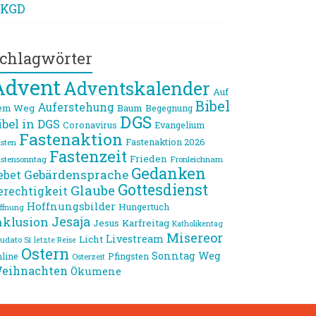
KGD
chlagwörter
Advent
Adventskalender
Auf
Bibel
Auferstehung
em Weg
Baum
Begegnung
DGS
ibel in DGS
Coronavirus
Evangelium
Fastenaktion
Fastenaktion 2026
sten
Fastenzeit
Frieden
stensonntag
Fronleichnam
Gedanken
Gebärdensprache
ebet
Gottesdienst
Glaube
erechtigkeit
Hoffnungsbilder
Hungertuch
ffnung
Jesaja
nklusion
Jesus
Karfreitag
Katholikentag
Misereor
Livestream
Licht
udato Si
letzte Reise
Ostern
Sonntag
Weg
line
Pfingsten
Osterzeit
eihnachten
Ökumene