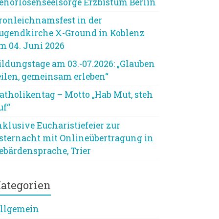
ehörlosenseelsorge Erzbistum Berlin
ronleichnamsfest in der
ugendkirche X-Ground in Koblenz
m 04. Juni 2026
ildungstage am 03.-07.2026: „Glauben
eilen, gemeinsam erleben“
atholikentag – Motto „Hab Mut, steh
uf“
nklusive Eucharistiefeier zur
sternacht mit Onlineübertragung in
ebärdensprache, Trier
ategorien
llgemein