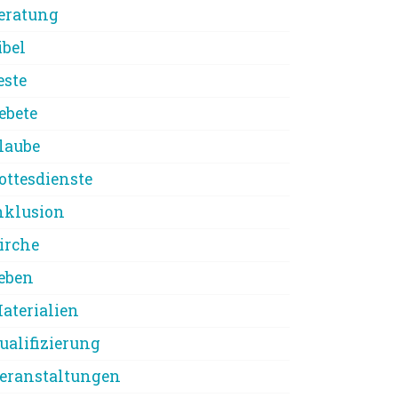
eratung
ibel
este
ebete
laube
ottesdienste
nklusion
irche
eben
aterialien
ualifizierung
eranstaltungen