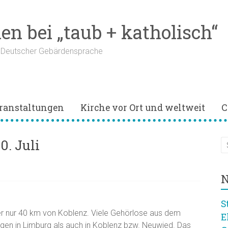
n bei „taub + katholisch“
n Deutscher Gebärdensprache
ranstaltungen
Kirche vor Ort und weltweit
C
0. Juli
N
S
aber nur 40 km von Koblenz. Viele Gehörlose aus dem
E
en in Limburg als auch in Koblenz bzw. Neuwied. Das