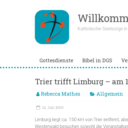
Zum
Inhalt
springen
Willkomme
Katholische Seelsorge i
Gottesdienste
Bibel in DGS
Ve
Trier trifft Limburg – am 1
Rebecca Mathes
Allgemein
12. Juli 2019
Limburg liegt ca. 150 km von Trier entfernt, 
Westerwald besuchen sowohl die Veranstaltung