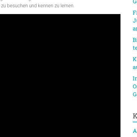
G
rg zu besuchen und kennen zu lernen.
F
J
a
B
t
K
a
I
O
G
K
A