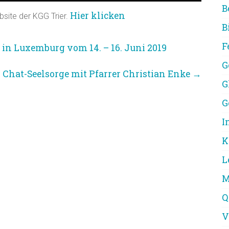
B
Hier klicken
bsite der KGG Trier.
B
F
in Luxemburg vom 14. – 16. Juni 2019
G
Chat-Seelsorge mit Pfarrer Christian Enke
→
G
G
I
K
L
M
Q
V