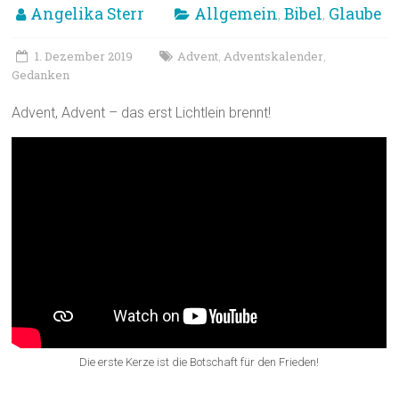
Angelika Sterr
Allgemein
Bibel
Glaube
,
,
1. Dezember 2019
Advent
Adventskalender
,
,
Gedanken
Advent, Advent – das erst Lichtlein brennt!
Die erste Kerze ist die Botschaft für den Frieden!