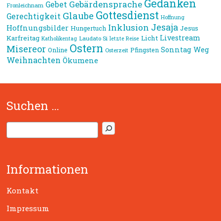
Gedanken
Gebärdensprache
Gebet
Fronleichnam
Gottesdienst
Glaube
Gerechtigkeit
Hoffnung
Jesaja
Inklusion
Hoffnungsbilder
Jesus
Hungertuch
Livestream
Karfreitag
Licht
Laudato Si
Katholikentag
letzte Reise
Ostern
Misereor
Sonntag
Weg
Online
Pfingsten
Osterzeit
Weihnachten
Ökumene
Suchen …
S
u
c
h
Informationen
e
n
Kontakt
Impressum