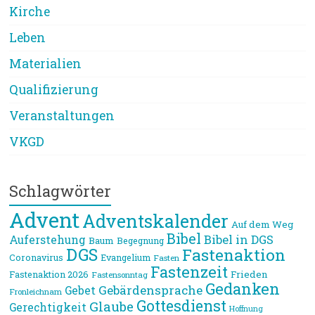
Kirche
Leben
Materialien
Qualifizierung
Veranstaltungen
VKGD
Schlagwörter
Advent
Adventskalender
Auf dem Weg
Bibel
Bibel in DGS
Auferstehung
Baum
Begegnung
DGS
Fastenaktion
Coronavirus
Evangelium
Fasten
Fastenzeit
Frieden
Fastenaktion 2026
Fastensonntag
Gedanken
Gebärdensprache
Gebet
Fronleichnam
Gottesdienst
Glaube
Gerechtigkeit
Hoffnung