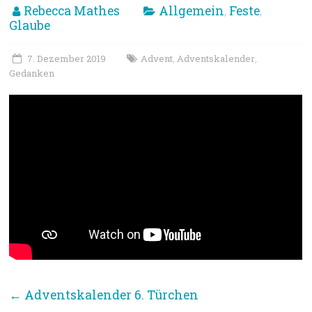
Rebecca Mathes
Allgemein
Feste
,
,
Glaube
7. Dezember 2019
Advent
Adventskalender
,
,
Gedanken
←
Adventskalender 6. Türchen