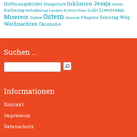
Jesaja
Inklusion
Hoffnungsbilder
Jesus
Hungertuch
Livestream
Karfreitag
Licht
Laudato Si
Katholikentag
letzte Reise
Ostern
Misereor
Sonntag
Weg
Online
Pfingsten
Osterzeit
Weihnachten
Ökumene
Suchen …
S
u
c
h
Informationen
e
n
Kontakt
Impressum
Datenschutz