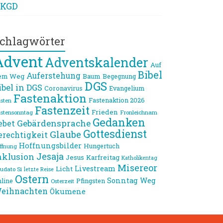
KGD
chlagwörter
Advent
Adventskalender
Auf
Bibel
Auferstehung
em Weg
Baum
Begegnung
DGS
ibel in DGS
Coronavirus
Evangelium
Fastenaktion
Fastenaktion 2026
sten
Fastenzeit
Frieden
stensonntag
Fronleichnam
Gedanken
Gebärdensprache
ebet
Gottesdienst
Glaube
erechtigkeit
Hoffnungsbilder
Hungertuch
ffnung
Jesaja
nklusion
Jesus
Karfreitag
Katholikentag
Misereor
Livestream
Licht
udato Si
letzte Reise
Ostern
Sonntag
Weg
line
Pfingsten
Osterzeit
eihnachten
Ökumene