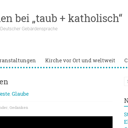
n bei „taub + katholisch“
n Deutscher Gebärdensprache
ranstaltungen
Kirche vor Ort und weltweit
C
hen
este
Glaube
,
N
nder
Gedanken
,
S
E