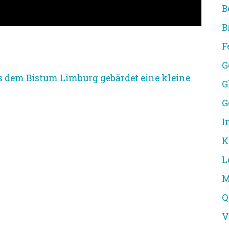
B
B
F
G
s dem Bistum Limburg gebärdet eine kleine
G
G
I
K
L
M
Q
V