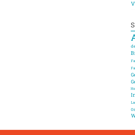
V
S
d
B
Fa
Fa
G
G
Ho
I
La
On
W