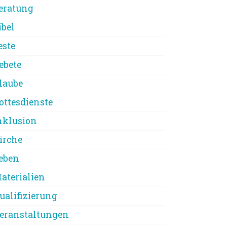
eratung
ibel
este
ebete
laube
ottesdienste
nklusion
irche
eben
aterialien
ualifizierung
eranstaltungen