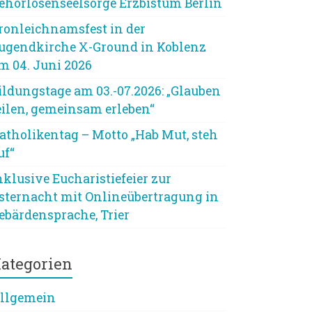
ehörlosenseelsorge Erzbistum Berlin
ronleichnamsfest in der
ugendkirche X-Ground in Koblenz
m 04. Juni 2026
ildungstage am 03.-07.2026: „Glauben
eilen, gemeinsam erleben“
atholikentag – Motto „Hab Mut, steh
uf“
nklusive Eucharistiefeier zur
sternacht mit Onlineübertragung in
ebärdensprache, Trier
ategorien
llgemein