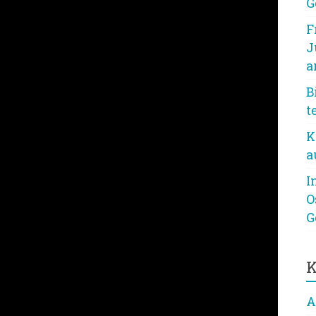
G
F
J
a
B
t
K
a
I
O
G
K
A