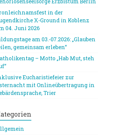
ehörlosenseelsorge Erzbistum Berlin
ronleichnamsfest in der
ugendkirche X-Ground in Koblenz
m 04. Juni 2026
ildungstage am 03.-07.2026: „Glauben
eilen, gemeinsam erleben“
atholikentag – Motto „Hab Mut, steh
uf“
nklusive Eucharistiefeier zur
sternacht mit Onlineübertragung in
ebärdensprache, Trier
ategorien
llgemein