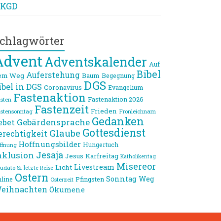
KGD
chlagwörter
Advent
Adventskalender
Auf
Bibel
Auferstehung
em Weg
Baum
Begegnung
DGS
ibel in DGS
Coronavirus
Evangelium
Fastenaktion
Fastenaktion 2026
sten
Fastenzeit
Frieden
stensonntag
Fronleichnam
Gedanken
Gebärdensprache
ebet
Gottesdienst
Glaube
erechtigkeit
Hoffnungsbilder
Hungertuch
ffnung
Jesaja
nklusion
Jesus
Karfreitag
Katholikentag
Misereor
Livestream
Licht
udato Si
letzte Reise
Ostern
Sonntag
Weg
line
Pfingsten
Osterzeit
eihnachten
Ökumene