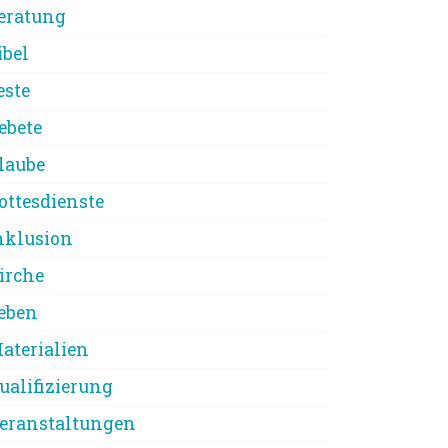
eratung
ibel
este
ebete
laube
ottesdienste
nklusion
irche
eben
aterialien
ualifizierung
eranstaltungen