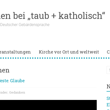
n bei „taub + katholisch“
n Deutscher Gebärdensprache
ranstaltungen
Kirche vor Ort und weltweit
C
hen
este
Glaube
,
N
ender
Gedanken
,
S
E