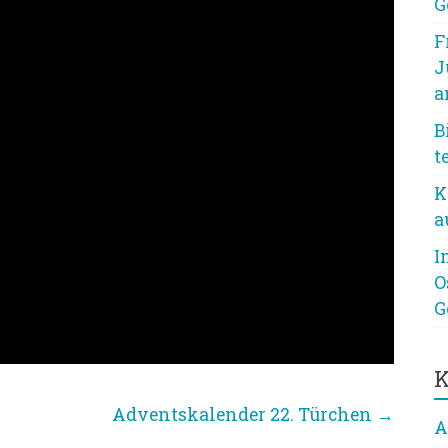
G
F
J
a
B
t
K
a
I
O
G
K
Adventskalender 22. Türchen
→
A