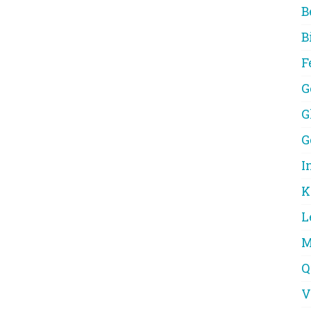
B
B
F
G
G
G
I
K
L
M
Q
V