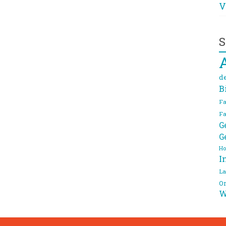
V
S
d
B
Fa
Fa
G
G
Ho
I
La
On
W