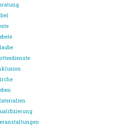
eratung
ibel
este
ebete
laube
ottesdienste
nklusion
irche
eben
aterialien
ualifizierung
eranstaltungen