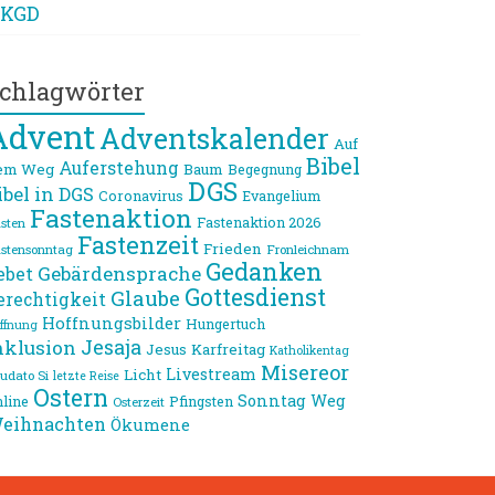
KGD
chlagwörter
Advent
Adventskalender
Auf
Bibel
Auferstehung
em Weg
Baum
Begegnung
DGS
ibel in DGS
Coronavirus
Evangelium
Fastenaktion
Fastenaktion 2026
sten
Fastenzeit
Frieden
stensonntag
Fronleichnam
Gedanken
Gebärdensprache
ebet
Gottesdienst
Glaube
erechtigkeit
Hoffnungsbilder
Hungertuch
ffnung
Jesaja
nklusion
Jesus
Karfreitag
Katholikentag
Misereor
Livestream
Licht
udato Si
letzte Reise
Ostern
Sonntag
Weg
line
Pfingsten
Osterzeit
eihnachten
Ökumene