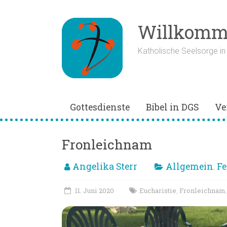
Zum
Inhalt
springen
Willkomme
Katholische Seelsorge i
Gottesdienste
Bibel in DGS
Ve
Fronleichnam
Angelika Sterr
Allgemein
Fe
,
11. Juni 2020
Eucharistie
Fronleichnam
,