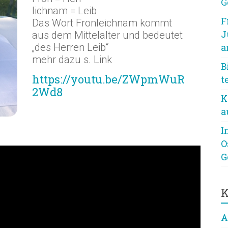
G
lichnam = Leib
F
Das Wort Fronleichnam kommt
J
aus dem Mittelalter und bedeutet
„des Herren Leib“
a
mehr dazu s. Link
B
https://youtu.be/ZWpmWuR
t
2Wd8
K
a
I
O
G
K
A