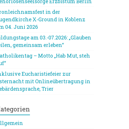
ehörlosenseelsorge Erzbistum Berlin
ronleichnamsfest in der
ugendkirche X-Ground in Koblenz
m 04. Juni 2026
ildungstage am 03.-07.2026: „Glauben
eilen, gemeinsam erleben“
atholikentag – Motto „Hab Mut, steh
uf“
nklusive Eucharistiefeier zur
sternacht mit Onlineübertragung in
ebärdensprache, Trier
ategorien
llgemein