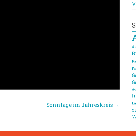
V
S
d
B
Fa
Fa
G
G
Ho
I
La
Sonntage im Jahreskreis
→
On
W