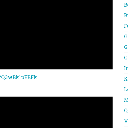
B
B
F
G
G
G
I
be/Q3wBklpEBFk
K
L
M
Q
V