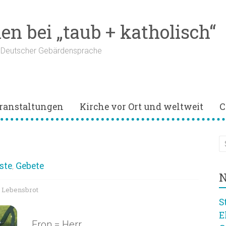
n bei „taub + katholisch“
n Deutscher Gebärdensprache
ranstaltungen
Kirche vor Ort und weltweit
C
ste
Gebete
,
N
Lebensbrot
,
S
E
Fron = Herr