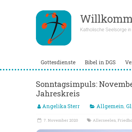
Zum
Inhalt
springen
Willkomme
Katholische Seelsorge i
Gottesdienste
Bibel in DGS
Ve
Sonntagsimpuls: Novembe
Jahreskreis
Angelika Sterr
Allgemein
Gl
,
7. November 2020
Allerseelen
Friedho
,