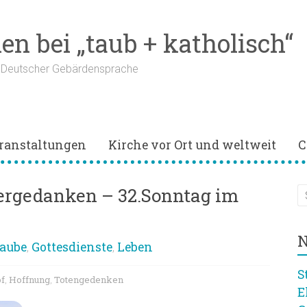
n bei „taub + katholisch“
n Deutscher Gebärdensprache
ranstaltungen
Kirche vor Ort und weltweit
C
rgedanken – 32.Sonntag im
N
aube
Gottesdienste
Leben
,
,
S
f
Hoffnung
Totengedenken
,
,
E