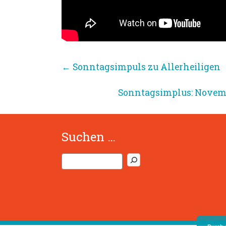
←
Sonntagsimpuls zu Allerheiligen
Sonntagsimplus: Novemb
Suchen …
S
u
c
h
e
n