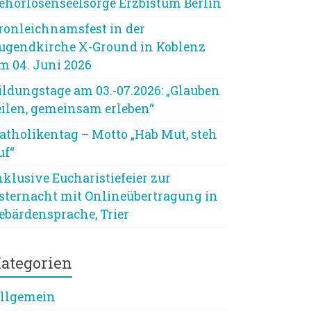
ehörlosenseelsorge Erzbistum Berlin
ronleichnamsfest in der
ugendkirche X-Ground in Koblenz
m 04. Juni 2026
ildungstage am 03.-07.2026: „Glauben
eilen, gemeinsam erleben“
atholikentag – Motto „Hab Mut, steh
uf“
nklusive Eucharistiefeier zur
sternacht mit Onlineübertragung in
ebärdensprache, Trier
ategorien
llgemein