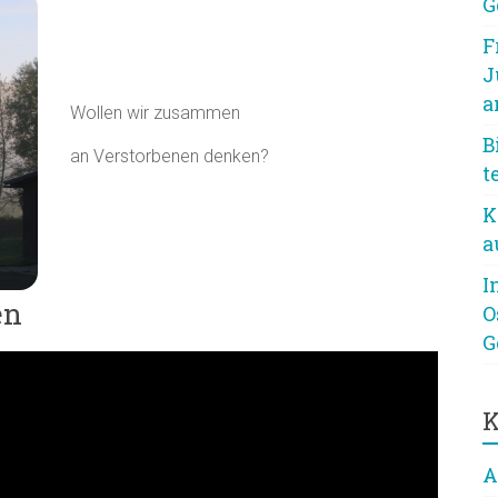
G
F
J
a
Wollen wir zusammen
B
an Verstorbenen denken?
t
K
a
I
en
O
G
K
A