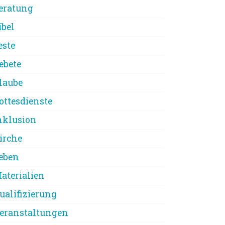
eratung
ibel
este
ebete
laube
ottesdienste
nklusion
irche
eben
aterialien
ualifizierung
eranstaltungen