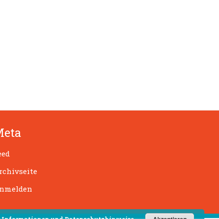
Meta
eed
rchivseite
nmelden