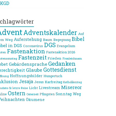
KGD
chlagwörter
Advent
Adventskalender
Auf
Bibel
Auferstehung
em Weg
Baum
Begegnung
DGS
ibel in DGS
Coronavirus
Evangelium
Fastenaktion
Fastenaktion 2026
sten
Fastenzeit
Frieden
stensonntag
Fronleichnam
Gedanken
Gebärdensprache
ebet
Gottesdienst
Glaube
erechtigkeit
Hoffnungsbilder
Hungertuch
ffnung
Jesaja
nklusion
Jesus
Karfreitag
Katholikentag
Misereor
Livestream
Licht
udato Si
letzte Reise
Ostern
Sonntag
Weg
line
Pfingsten
Osterzeit
eihnachten
Ökumene