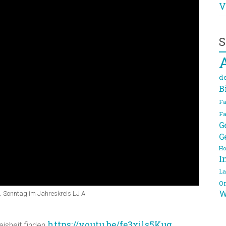
V
S
d
B
Fa
Fa
G
G
Ho
I
La
On
W
. Sonntag im Jahreskreis LJ A
https://youtu.be/fe3xils5Kug
isheit finden