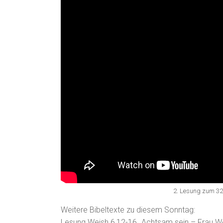
2. Lesung zum 32
Weitere Bibeltexte zu diesem Sonntag:
Lesung Weish 6,12-16 „Achtsam sein – Frau We