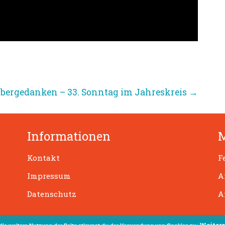
ergedanken – 33. Sonntag im Jahreskreis
→
Informationen
Kontakt
F
Impressum
A
Datenschutz
A