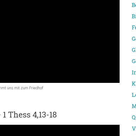
B
B
F
G
G
G
I
K
immt uns mit zum Friedhof
L
M
1 Thess 4,13-18
Q
V