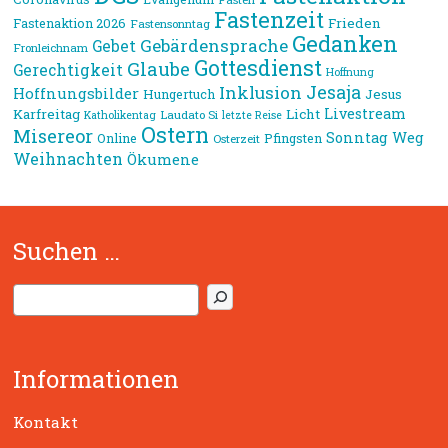
Fastenzeit
Frieden
Fastenaktion 2026
Fastensonntag
Gedanken
Gebärdensprache
Gebet
Fronleichnam
Gottesdienst
Glaube
Gerechtigkeit
Hoffnung
Jesaja
Inklusion
Hoffnungsbilder
Jesus
Hungertuch
Livestream
Karfreitag
Licht
Laudato Si
Katholikentag
letzte Reise
Ostern
Misereor
Sonntag
Weg
Online
Pfingsten
Osterzeit
Weihnachten
Ökumene
Suchen …
S
u
c
h
Informationen
e
n
Kontakt