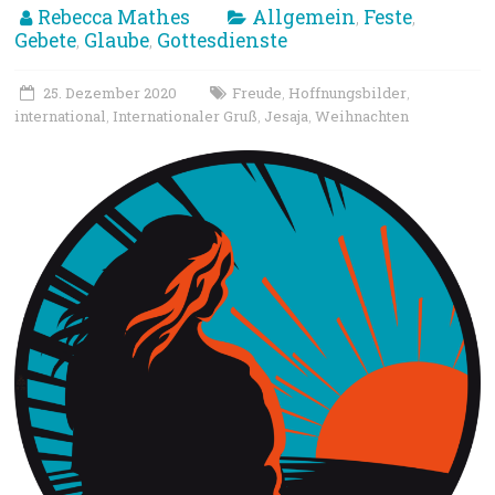
Rebecca Mathes
Allgemein
Feste
,
,
Gebete
Glaube
Gottesdienste
,
,
25. Dezember 2020
Freude
Hoffnungsbilder
,
,
international
Internationaler Gruß
Jesaja
Weihnachten
,
,
,