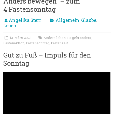
Anders bewegen“ – zum
4.Fastensonntag
Angelika Sterr
Allgemein
Glaube
,
,
Leben
13. März 2021
Anders leben
Es geht anders
,
,
Fastenaktion
Fastensonntag
Fastenzeit
,
,
Gut zu Fuß – Impuls für den
Sonntag