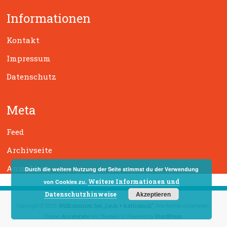
h
Informationen
e
n
Kontakt
Impressum
Datenschutz
Meta
Feed
Archivseite
Anmelden
Durch die weitere Nutzung der Seite stimmst du der Verwendung
Weitere Informationen und
von Cookies zu.
Akzeptieren
Datenschutzhinweise
Willkommen bei „taub + katholisch“
Copyright © 2026
. Alle Rechte vorbehalten.
Accelerate
WordPress
Theme:
von ThemeGrill. Powered by
.