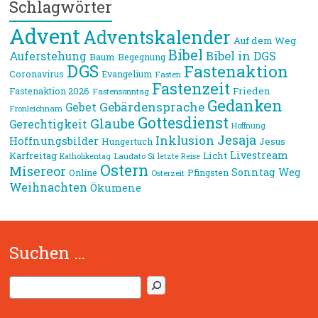
Schlagwörter
Advent
Adventskalender
Auf dem Weg
Bibel
Bibel in DGS
Auferstehung
Baum
Begegnung
DGS
Fastenaktion
Coronavirus
Evangelium
Fasten
Fastenzeit
Frieden
Fastenaktion 2026
Fastensonntag
Gedanken
Gebärdensprache
Gebet
Fronleichnam
Gottesdienst
Glaube
Gerechtigkeit
Hoffnung
Jesaja
Inklusion
Hoffnungsbilder
Jesus
Hungertuch
Livestream
Karfreitag
Licht
Laudato Si
Katholikentag
letzte Reise
Ostern
Misereor
Sonntag
Weg
Online
Pfingsten
Osterzeit
Weihnachten
Ökumene
Suchen …
S
u
c