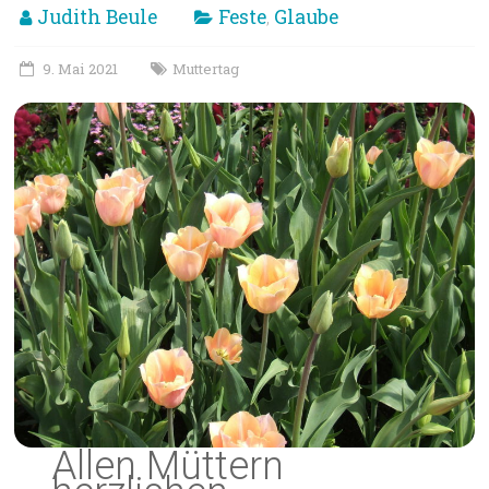
Judith Beule
Feste
Glaube
,
9. Mai 2021
Muttertag
Allen Müttern