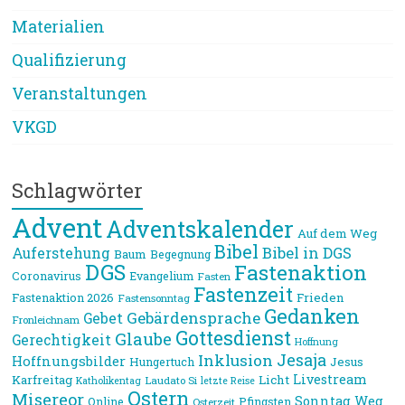
Materialien
Qualifizierung
Veranstaltungen
VKGD
Schlagwörter
Advent
Adventskalender
Auf dem Weg
Bibel
Bibel in DGS
Auferstehung
Baum
Begegnung
DGS
Fastenaktion
Coronavirus
Evangelium
Fasten
Fastenzeit
Frieden
Fastenaktion 2026
Fastensonntag
Gedanken
Gebärdensprache
Gebet
Fronleichnam
Gottesdienst
Glaube
Gerechtigkeit
Hoffnung
Jesaja
Inklusion
Hoffnungsbilder
Jesus
Hungertuch
Livestream
Karfreitag
Licht
Laudato Si
Katholikentag
letzte Reise
Ostern
Misereor
Sonntag
Weg
Online
Pfingsten
Osterzeit