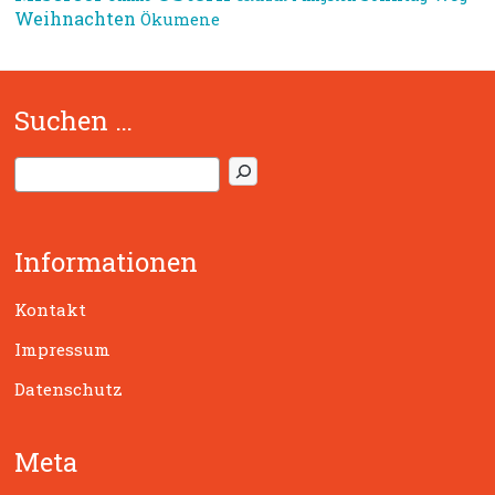
Weihnachten
Ökumene
Suchen …
S
u
c
h
Informationen
e
n
Kontakt
Impressum
Datenschutz
Meta