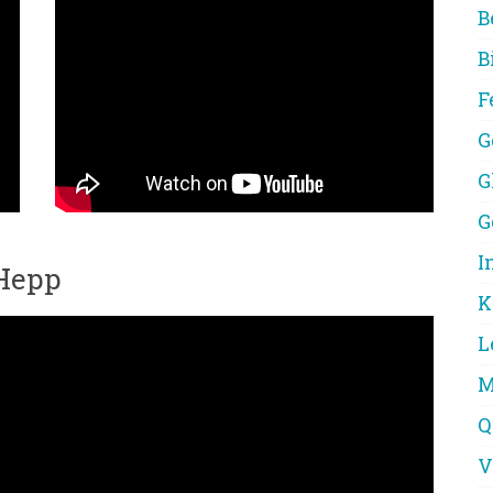
B
B
F
G
G
G
I
 Hepp
K
L
M
Q
V