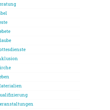
eratung
ibel
este
ebete
laube
ottesdienste
nklusion
irche
eben
aterialien
ualifizierung
eranstaltungen