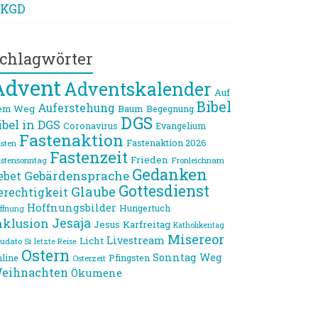
KGD
chlagwörter
Advent
Adventskalender
Auf
Bibel
Auferstehung
em Weg
Baum
Begegnung
DGS
ibel in DGS
Coronavirus
Evangelium
Fastenaktion
Fastenaktion 2026
sten
Fastenzeit
Frieden
stensonntag
Fronleichnam
Gedanken
Gebärdensprache
ebet
Gottesdienst
Glaube
erechtigkeit
Hoffnungsbilder
Hungertuch
ffnung
Jesaja
nklusion
Jesus
Karfreitag
Katholikentag
Misereor
Livestream
Licht
udato Si
letzte Reise
Ostern
Sonntag
Weg
line
Pfingsten
Osterzeit
eihnachten
Ökumene