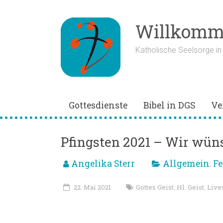
Zum
Inhalt
springen
Willkomme
Katholische Seelsorge i
Gottesdienste
Bibel in DGS
Ve
Pfingsten 2021 – Wir wün
Angelika Sterr
Allgemein
Fe
,
22. Mai 2021
Gottes Geist
Hl. Geist
Live
,
,