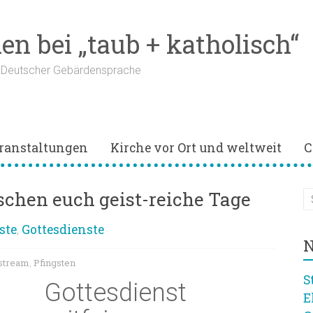
n bei „taub + katholisch“
n Deutscher Gebärdensprache
ranstaltungen
Kirche vor Ort und weltweit
C
schen euch geist-reiche Tage
ste
Gottesdienste
,
N
stream
Pfingsten
,
S
Gottesdienst
E