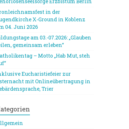
ehörlosenseelsorge Erzbistum Berlin
ronleichnamsfest in der
ugendkirche X-Ground in Koblenz
m 04. Juni 2026
ildungstage am 03.-07.2026: „Glauben
eilen, gemeinsam erleben“
atholikentag – Motto „Hab Mut, steh
uf“
nklusive Eucharistiefeier zur
sternacht mit Onlineübertragung in
ebärdensprache, Trier
ategorien
llgemein