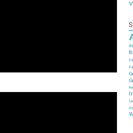
V
S
d
B
Fa
Fa
G
G
Ho
I
La
On
W