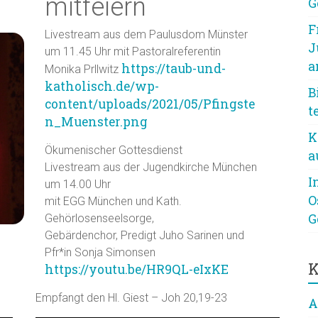
mitfeiern
G
F
Livestream aus dem Paulusdom Münster
J
um 11.45 Uhr mit Pastoralreferentin
a
https://taub-und-
Monika Prllwitz
katholisch.de/wp-
B
content/uploads/2021/05/Pfingste
t
n_Muenster.png
K
Ökumenischer Gottesdienst
a
Livestream aus der Jugendkirche München
I
um 14.00 Uhr
O
mit EGG München und Kath.
G
Gehörlosenseelsorge,
Gebärdenchor, Predigt Juho Sarinen und
Pfr*in Sonja Simonsen
K
https://youtu.be/HR9QL-eIxKE
Empfangt den Hl. Giest – Joh 20,19-23
A