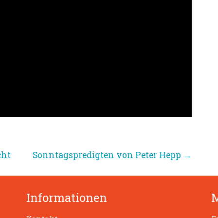
cht
Sonntagspredigten von Peter Hepp
→
Informationen