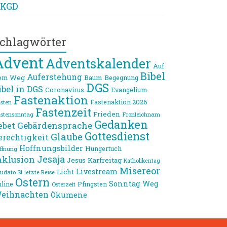
KGD
chlagwörter
Advent
Adventskalender
Auf
Bibel
Auferstehung
em Weg
Baum
Begegnung
DGS
ibel in DGS
Coronavirus
Evangelium
Fastenaktion
Fastenaktion 2026
sten
Fastenzeit
Frieden
stensonntag
Fronleichnam
Gedanken
Gebärdensprache
ebet
Gottesdienst
Glaube
erechtigkeit
Hoffnungsbilder
Hungertuch
ffnung
Jesaja
nklusion
Jesus
Karfreitag
Katholikentag
Misereor
Livestream
Licht
udato Si
letzte Reise
Ostern
Sonntag
Weg
line
Pfingsten
Osterzeit
eihnachten
Ökumene