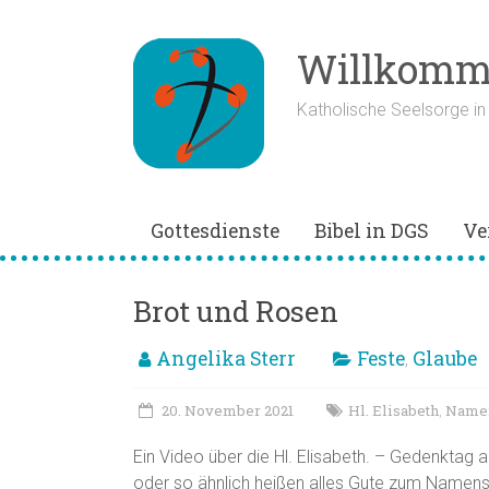
Zum
Inhalt
springen
Willkomme
Katholische Seelsorge i
Gottesdienste
Bibel in DGS
Ve
Brot und Rosen
Angelika Sterr
Feste
Glaube
,
20. November 2021
Hl. Elisabeth
Name
,
Ein Video über die Hl. Elisabeth. – Gedenktag am 1
oder so ähnlich heißen alles Gute zum Namens