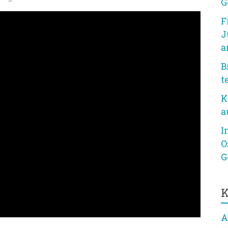
G
F
J
a
B
t
K
a
I
O
G
K
A