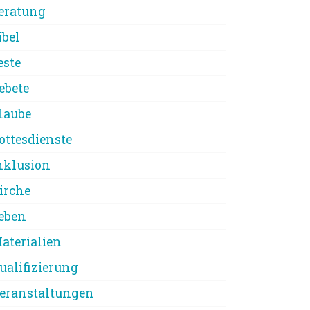
eratung
ibel
este
ebete
laube
ottesdienste
nklusion
irche
eben
aterialien
ualifizierung
eranstaltungen