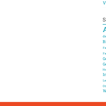
V
S
d
B
Fa
Fa
G
G
Ho
I
La
On
W