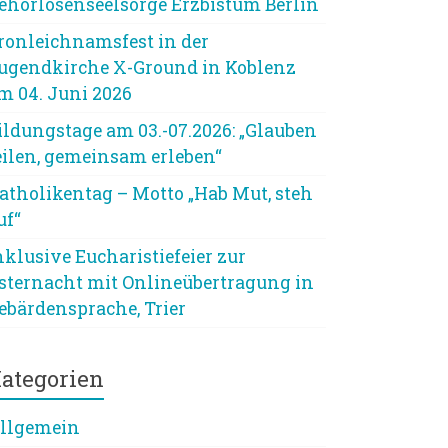
ehörlosenseelsorge Erzbistum Berlin
ronleichnamsfest in der
ugendkirche X-Ground in Koblenz
m 04. Juni 2026
ildungstage am 03.-07.2026: „Glauben
eilen, gemeinsam erleben“
atholikentag – Motto „Hab Mut, steh
uf“
nklusive Eucharistiefeier zur
sternacht mit Onlineübertragung in
ebärdensprache, Trier
ategorien
llgemein