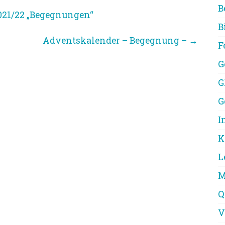
B
21/22 „Begegnungen“
B
Adventskalender – Begegnung –
→
F
G
G
G
I
K
L
M
Q
V