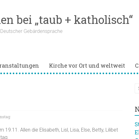
n bei „taub + katholisch“
n Deutscher Gebärdensprache
ranstaltungen
Kirche vor Ort und weltweit
C
N
nstag
S
9.11. Allen die Elisabeth, Lisl, Lisa, Else, Betty, Lilibet
E
tag.