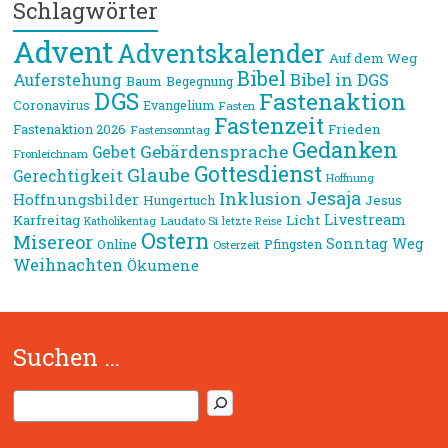
Schlagwörter
Advent
Adventskalender
Auf dem Weg
Bibel
Bibel in DGS
Auferstehung
Baum
Begegnung
DGS
Fastenaktion
Coronavirus
Evangelium
Fasten
Fastenzeit
Frieden
Fastenaktion 2026
Fastensonntag
Gedanken
Gebärdensprache
Gebet
Fronleichnam
Gottesdienst
Glaube
Gerechtigkeit
Hoffnung
Jesaja
Inklusion
Hoffnungsbilder
Jesus
Hungertuch
Livestream
Karfreitag
Licht
Laudato Si
Katholikentag
letzte Reise
Ostern
Misereor
Sonntag
Weg
Online
Pfingsten
Osterzeit
Weihnachten
Ökumene
Suchen …
S
u
c