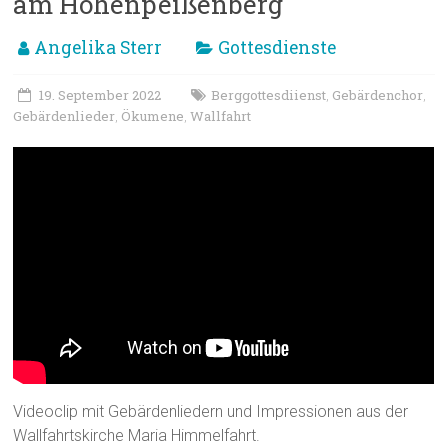
am Hohenpeißenberg
Angelika Sterr
Gottesdienste
19. September 2022
Berggottesdiienst
Gebärdenchor
,
,
Gebärdenlieder
Ökumene
Wallfahrt
,
,
Videoclip mit Gebärdenliedern und Impressionen aus der
Wallfahrtskirche Maria Himmelfahrt.