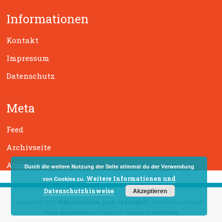
h
Informationen
e
n
Kontakt
Impressum
Datenschutz
Meta
Feed
Archivseite
Anmelden
Durch die weitere Nutzung der Seite stimmst du der Verwendung
Weitere Informationen und
von Cookies zu.
Akzeptieren
Datenschutzhinweise
Willkommen bei „taub + katholisch“
Copyright © 2026
. Alle Rechte vorbehalten.
Accelerate
WordPress
Theme:
von ThemeGrill. Powered by
.