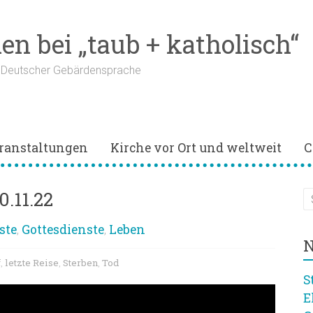
n bei „taub + katholisch“
n Deutscher Gebärdensprache
ranstaltungen
Kirche vor Ort und weltweit
C
0.11.22
ste
Gottesdienste
Leben
,
,
N
f
letzte Reise
Sterben
Tod
,
,
,
S
E