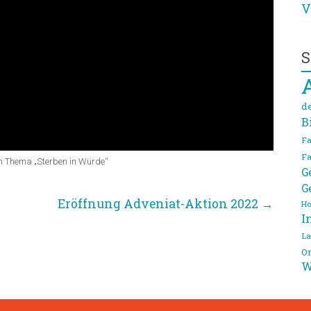
V
S
d
B
Fa
Fa
 Thema „Sterben in Würde“
G
G
Eröffnung Adveniat-Aktion 2022
→
Ho
I
La
On
W