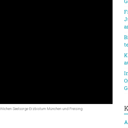
G
F
J
a
B
t
K
a
I
O
G
K
hlichen Seelsorge Erzbistum München und Freising
A