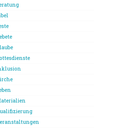
eratung
ibel
este
ebete
laube
ottesdienste
nklusion
irche
eben
aterialien
ualifizierung
eranstaltungen