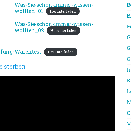
Was-Sie-schon-immer-wissen-
B
wollten_01
Herunterladen
B
Was-Sie-schon-immer-wissen-
F
wollten_02
Herunterladen
G
G
ifung-Warentest
Herunterladen
G
e sterben
I
K
L
M
Q
V