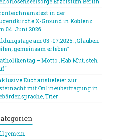
ehörlosenseelsorge Erzbistum Berlin
ronleichnamsfest in der
ugendkirche X-Ground in Koblenz
m 04. Juni 2026
ildungstage am 03.-07.2026: „Glauben
eilen, gemeinsam erleben“
atholikentag – Motto „Hab Mut, steh
uf“
nklusive Eucharistiefeier zur
sternacht mit Onlineübertragung in
ebärdensprache, Trier
ategorien
llgemein