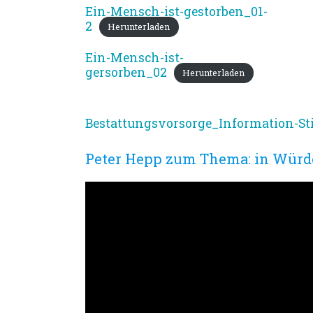
Ein-Mensch-ist-gestorben_01-
2
Herunterladen
Ein-Mensch-ist-
gersorben_02
Herunterladen
Bestattungsvorsorge_Information-St
Peter Hepp zum Thema: in Würd