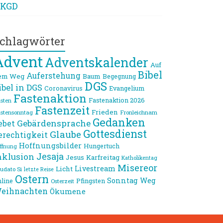
KGD
chlagwörter
Advent
Adventskalender
Auf
Bibel
Auferstehung
em Weg
Baum
Begegnung
DGS
ibel in DGS
Coronavirus
Evangelium
Fastenaktion
Fastenaktion 2026
sten
Fastenzeit
Frieden
stensonntag
Fronleichnam
Gedanken
Gebärdensprache
ebet
Gottesdienst
Glaube
erechtigkeit
Hoffnungsbilder
Hungertuch
ffnung
Jesaja
nklusion
Jesus
Karfreitag
Katholikentag
Misereor
Livestream
Licht
udato Si
letzte Reise
Ostern
Sonntag
Weg
line
Pfingsten
Osterzeit
eihnachten
Ökumene