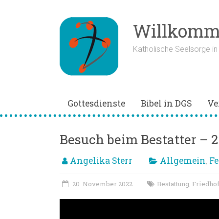
Zum
Inhalt
springen
Willkomme
Katholische Seelsorge i
Gottesdienste
Bibel in DGS
Ve
Besuch beim Bestatter – 2
Angelika Sterr
Allgemein
Fe
,
20. November 2022
Bestattung
Friedho
,