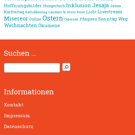
Jesaja
Inklusion
Hoffnungsbilder
Jesus
Hungertuch
Livestream
Karfreitag
Licht
Laudato Si
Katholikentag
letzte Reise
Ostern
Misereor
Sonntag
Weg
Online
Pfingsten
Osterzeit
Weihnachten
Ökumene
Suchen …
S
u
c
h
Informationen
e
n
Kontakt
Impressum
Datenschutz