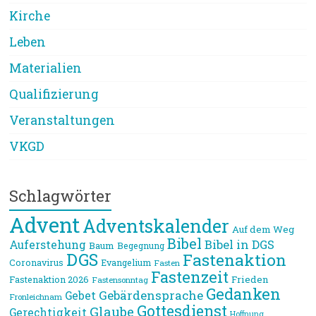
Kirche
Leben
Materialien
Qualifizierung
Veranstaltungen
VKGD
Schlagwörter
Advent
Adventskalender
Auf dem Weg
Bibel
Bibel in DGS
Auferstehung
Baum
Begegnung
DGS
Fastenaktion
Coronavirus
Evangelium
Fasten
Fastenzeit
Frieden
Fastenaktion 2026
Fastensonntag
Gedanken
Gebärdensprache
Gebet
Fronleichnam
Gottesdienst
Glaube
Gerechtigkeit
Hoffnung