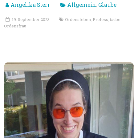
Angelika Sterr
Allgemein
Glaube
,
19. September 2023
Ordensleben
Profess
taube
,
,
Ordensfrau
Bericht von der Feier der
ewigen Profess Sr. Judith Beule