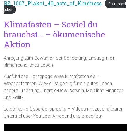
RZ_1007_Plakat_40_acts_of_Kindness
Herunterl
aden
Klimafasten – Soviel du
brauchst… – ökumenische
Aktion
Anregung zum Bewahren der Schöpfung. Einstieg in ein
klimafreundliches Leben
Ausführliche Homepage www.klimafasten.de –
Wochenthemen: Wieviel ist genug für ein gutes Leben,
andere Ernährung, Energie-Bewusstsein, Mobilität, Finanzen
und Politk…
Leider keine Gebärdensprache – Videos mit zuschaltbaren
Untertitel über Youtube. Anregend und brauchbar