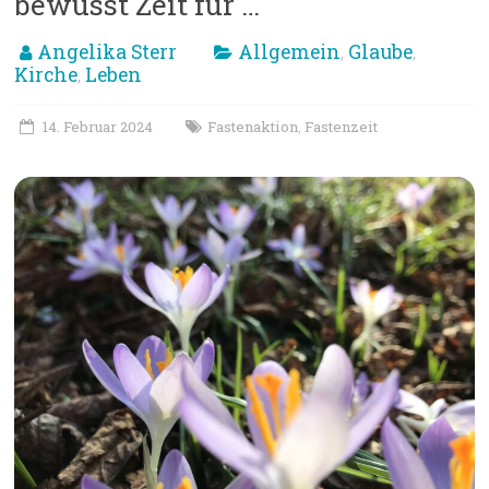
bewusst Zeit für …
Angelika Sterr
Allgemein
Glaube
,
,
Kirche
Leben
,
14. Februar 2024
Fastenaktion
Fastenzeit
,