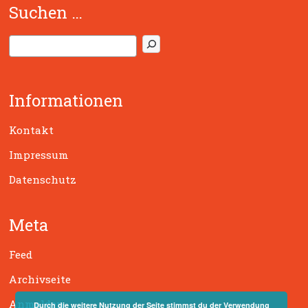
Suchen …
S
u
c
h
Informationen
e
n
Kontakt
Impressum
Datenschutz
Meta
Feed
Archivseite
Anmelden
Durch die weitere Nutzung der Seite stimmst du der Verwendung