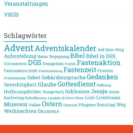
Veranstaltungen
VKGD
Schlagwörter
Advent
Adventskalender
Auf dem Weg
Bibel
Bibel in DGS
Auferstehung
Baum
Begegnung
DGS
Fastenaktion
Coronavirus
Evangelium
Fasten
Fastenzeit
Frieden
Fastenaktion 2026
Fastensonntag
Gedanken
Gebärdensprache
Gebet
Fronleichnam
Gottesdienst
Glaube
Gerechtigkeit
Hoffnung
Jesaja
Inklusion
Hoffnungsbilder
Jesus
Hungertuch
Livestream
Karfreitag
Licht
Laudato Si
Katholikentag
letzte Reise
Ostern
Misereor
Sonntag
Weg
Online
Pfingsten
Osterzeit
Weihnachten
Ökumene