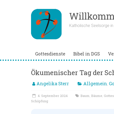
Zum
Inhalt
springen
Willkomme
Katholische Seelsorge i
Gottesdienste
Bibel in DGS
Ve
Ökumenischer Tag der Sc
Angelika Sterr
Allgemein
Go
,
4. September 2024
Baum
Bäume
Gottes
,
,
Schöpfung