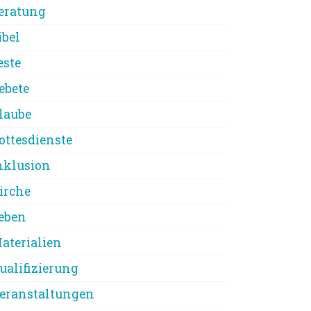
eratung
ibel
este
ebete
laube
ottesdienste
nklusion
irche
eben
aterialien
ualifizierung
eranstaltungen