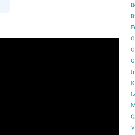
B
B
 für den achtsamen Umgang mit
F
G
G
G
I
K
L
M
Q
V