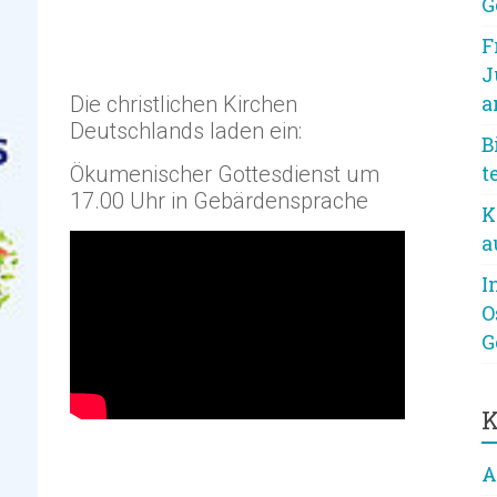
G
F
J
Die christlichen Kirchen
a
Deutschlands laden ein:
B
Ökumenischer Gottesdienst um
t
17.00 Uhr in Gebärdensprache
K
a
I
O
G
K
A