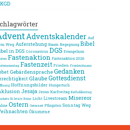
KGD
chlagwörter
Advent
Adventskalender
Auf
Bibel
Auferstehung
em Weg
Baum
Begegnung
DGS
ibel in DGS
Coronavirus
Evangelium
Fastenaktion
Fastenaktion 2026
sten
Fastenzeit
Frieden
stensonntag
Fronleichnam
Gedanken
Gebärdensprache
ebet
Gottesdienst
Glaube
erechtigkeit
Hoffnungsbilder
Hungertuch
ffnung
Jesaja
nklusion
Jesus
Karfreitag
Katholikentag
Misereor
Livestream
Licht
udato Si
letzte Reise
Ostern
Sonntag
Weg
line
Pfingsten
Osterzeit
eihnachten
Ökumene