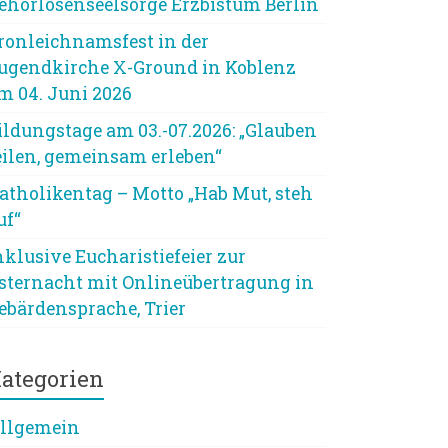
ehörlosenseelsorge Erzbistum Berlin
ronleichnamsfest in der
ugendkirche X-Ground in Koblenz
m 04. Juni 2026
ildungstage am 03.-07.2026: „Glauben
eilen, gemeinsam erleben“
atholikentag – Motto „Hab Mut, steh
uf“
nklusive Eucharistiefeier zur
sternacht mit Onlineübertragung in
ebärdensprache, Trier
ategorien
llgemein