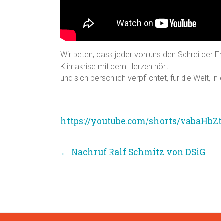
Wir beten, dass jeder von uns den Schrei der
Klimakrise mit dem Herzen hört
und sich persönlich verpflichtet, für die Welt, in
TuK-Aktion Thema Baum ab 
https://youtube.com/shorts/vabaHbZt
←
Nachruf Ralf Schmitz von DSiG