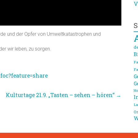
V
S
 Erde und der Opfer von Umweltkatastrophen und
d
 der wir leben, zu sorgen.
B
Ende September – Schaut mal
Fa
Fa
foc?feature=share
G
G
Ho
Kulturtage 21.9. „Tasten – sehen – hören“
→
I
La
On
W