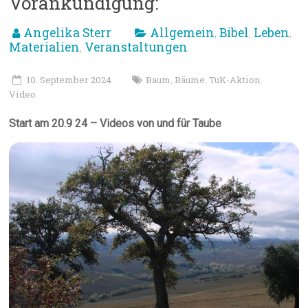
Vorankündigung:
Angelika Sterr
Allgemein
Bibel
Leben
,
,
,
Materialien
Veranstaltungen
,
10. September 2024
Baum
Bäume
TuK-Aktion
,
,
,
Video
Start am 20.9 24 – Videos von und für Taube