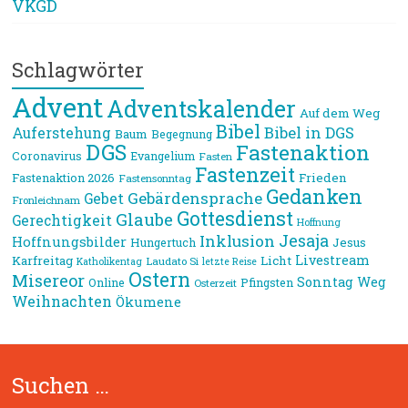
VKGD
Schlagwörter
Advent
Adventskalender
Auf dem Weg
Bibel
Bibel in DGS
Auferstehung
Baum
Begegnung
DGS
Fastenaktion
Coronavirus
Evangelium
Fasten
Fastenzeit
Frieden
Fastenaktion 2026
Fastensonntag
Gedanken
Gebärdensprache
Gebet
Fronleichnam
Gottesdienst
Glaube
Gerechtigkeit
Hoffnung
Jesaja
Inklusion
Hoffnungsbilder
Jesus
Hungertuch
Livestream
Karfreitag
Licht
Laudato Si
Katholikentag
letzte Reise
Ostern
Misereor
Sonntag
Weg
Online
Pfingsten
Osterzeit
Weihnachten
Ökumene
Suchen …