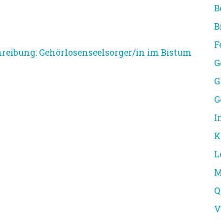
B
B
F
hreibung: Gehörlosenseelsorger/in im Bistum
G
G
G
I
K
L
M
Q
V