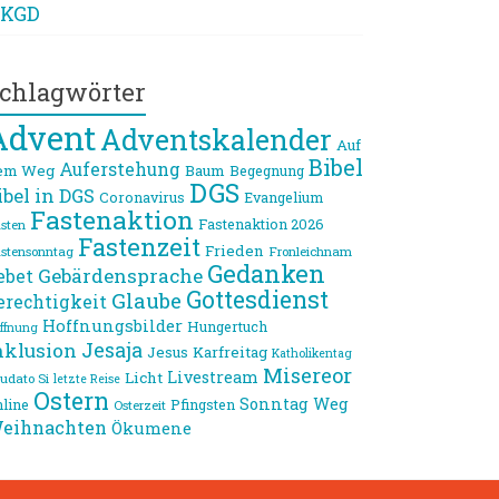
KGD
chlagwörter
Advent
Adventskalender
Auf
Bibel
Auferstehung
em Weg
Baum
Begegnung
DGS
ibel in DGS
Coronavirus
Evangelium
Fastenaktion
Fastenaktion 2026
sten
Fastenzeit
Frieden
stensonntag
Fronleichnam
Gedanken
Gebärdensprache
ebet
Gottesdienst
Glaube
erechtigkeit
Hoffnungsbilder
Hungertuch
ffnung
Jesaja
nklusion
Jesus
Karfreitag
Katholikentag
Misereor
Livestream
Licht
udato Si
letzte Reise
Ostern
Sonntag
Weg
line
Pfingsten
Osterzeit
eihnachten
Ökumene