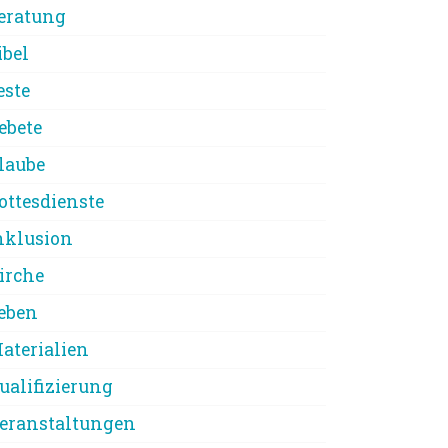
eratung
ibel
este
ebete
laube
ottesdienste
nklusion
irche
eben
aterialien
ualifizierung
eranstaltungen