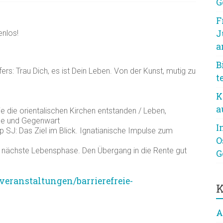
G
F
J
nlos!
a
B
fers: Trau Dich, es ist Dein Leben. Von der Kunst, mutig zu
t
K
a
Wie die orientalischen Kirchen entstanden / Leben,
ne und Gegenwart
I
mp SJ: Das Ziel im Blick. Ignatianische Impulse zum
O
ie nächste Lebensphase. Den Übergang in die Rente gut
G
/veranstaltungen/barrierefreie-
K
A