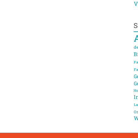
V
S
d
B
Fa
Fa
G
G
Ho
I
La
On
W