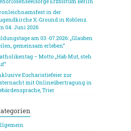
ehörlosenseelsorge Erzbistum Berlin
ronleichnamsfest in der
ugendkirche X-Ground in Koblenz
m 04. Juni 2026
ildungstage am 03.-07.2026: „Glauben
eilen, gemeinsam erleben“
atholikentag – Motto „Hab Mut, steh
uf“
nklusive Eucharistiefeier zur
sternacht mit Onlineübertragung in
ebärdensprache, Trier
ategorien
llgemein