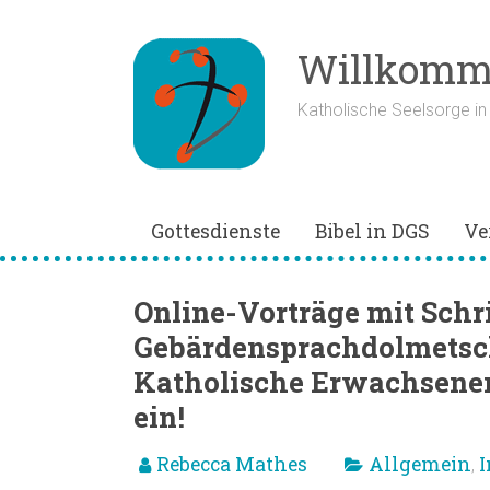
Zum
Inhalt
springen
Willkomme
Katholische Seelsorge i
Gottesdienste
Bibel in DGS
Ve
Online-Vorträge mit Schri
Gebärdensprachdolmetsc
Katholische Erwachsenen
ein!
Rebecca Mathes
Allgemein
I
,