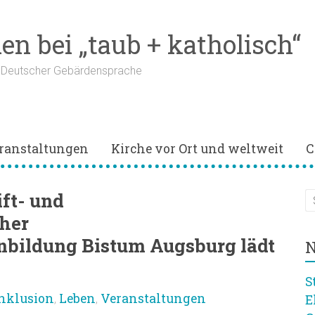
n bei „taub + katholisch“
n Deutscher Gebärdensprache
ranstaltungen
Kirche vor Ort und weltweit
C
ft- und
her
bildung Bistum Augsburg lädt
N
S
nklusion
Leben
Veranstaltungen
E
,
,